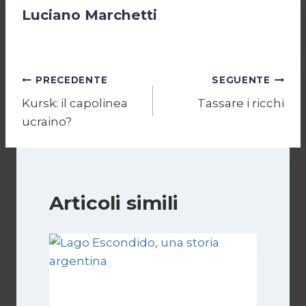
Luciano Marchetti
Navigazione
PRECEDENTE
SEGUENTE
Kursk: il capolinea
Tassare i ricchi
articoli
ucraino?
Articoli simili