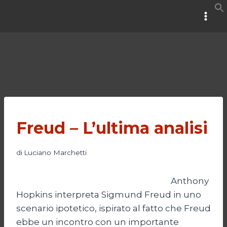
Salta
al
contenuto
Freud – L’ultima analisi
di
Luciano Marchetti
Anthony
Hopkins interpreta Sigmund Freud in uno
scenario ipotetico, ispirato al fatto che Freud
ebbe un incontro con un importante