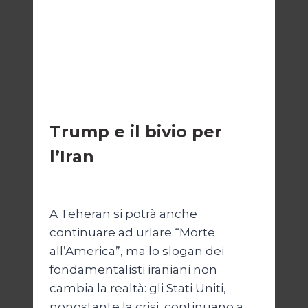
ESTERI
Trump e il bivio per
l’Iran
Di
Kamran Babazadeh
8 Febbraio 2025
A Teheran si potrà anche
continuare ad urlare “Morte
all’America”, ma lo slogan dei
fondamentalisti iraniani non
cambia la realtà: gli Stati Uniti,
nonostante la crisi, continuano a