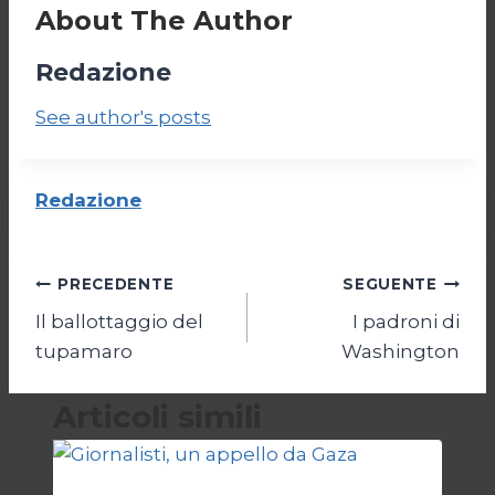
About The Author
Redazione
See author's posts
Redazione
Navigazione
PRECEDENTE
SEGUENTE
Il ballottaggio del
I padroni di
articoli
tupamaro
Washington
Articoli simili