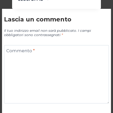
42:
LA
NATO
Lascia un commento
IN
ARGENTINA
Il tuo indirizzo email non sarà pubblicato.
I campi
obbligatori sono contrassegnati
*
Commento
*