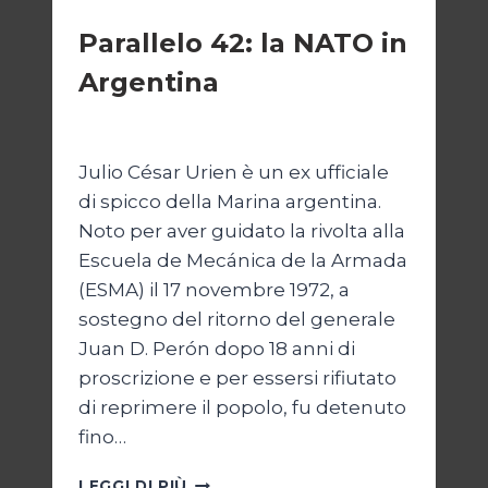
ESTERI
Parallelo 42: la NATO in
Argentina
Di
Cecilia Miglio
27 Ottobre 2024
Julio César Urien è un ex ufficiale
di spicco della Marina argentina.
Noto per aver guidato la rivolta alla
Escuela de Mecánica de la Armada
(ESMA) il 17 novembre 1972, a
sostegno del ritorno del generale
Juan D. Perón dopo 18 anni di
proscrizione e per essersi rifiutato
di reprimere il popolo, fu detenuto
fino…
PARALLELO
LEGGI DI PIÙ