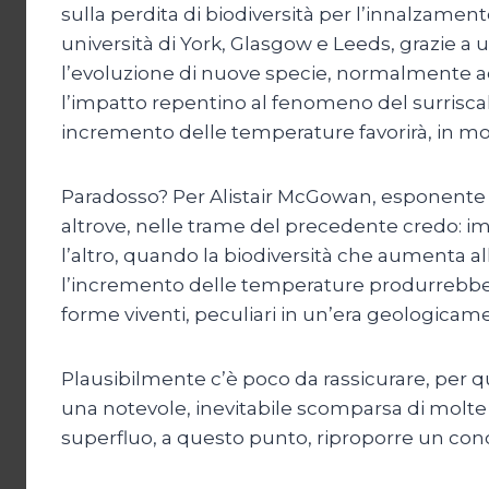
sulla perdita di biodiversità per l’innalzame
università di York, Glasgow e Leeds, grazie a un
l’evoluzione di nuove specie, normalmente acc
l’impatto repentino al fenomeno del surriscal
incremento delle temperature favorirà, in mo
Paradosso? Per Alistair McGowan, esponente d
altrove, nelle trame del precedente credo: imp
l’altro, quando la biodiversità che aumenta al
l’incremento delle temperature produrrebbe es
forme viventi, peculiari in un’era geologicam
Plausibilmente c’è poco da rassicurare, per q
una notevole, inevitabile scomparsa di molte v
superfluo, a questo punto, riproporre un conc