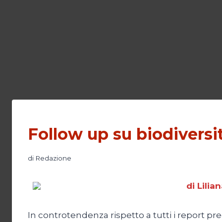
Follow up su biodiversi
di
Redazione
di Lili
In controtendenza rispetto a tutti i report pre