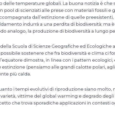
nto delle temperature globali. La buona notizia è ch
 pool di scienziati alle prese con materiali fossili e g
ompagnata dall’estinzione di quelle preesistenti, r
damento indurrà a una perdita di biodiversità; ma è 
do analogo, la produzione di biodiversità a lungo pe
ella Scuola di Scienze Geografiche ed Ecologiche a G
ossibile sostenere che fra biodiversità e clima ci f
l’equatore dimostra, in linea con i pattern ecologici
tinzione (pensiamo alle grandi calotte polari, agli
ente più calda.
uanto i tempi evolutivi di riproduzione siano molto,
arietà, vittime del global warming e degrado degli hab
etto che trova sporadiche applicazioni in contesti og