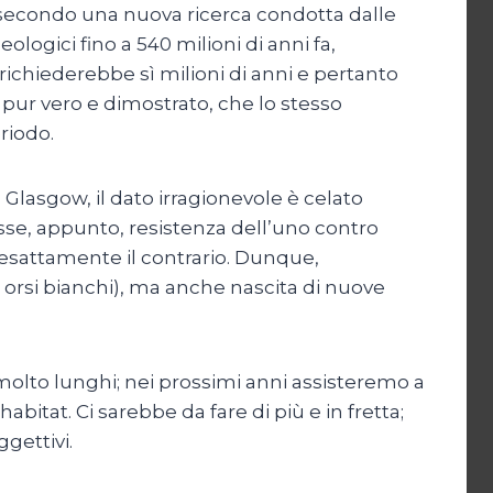
e secondo una nuova ricerca condotta dalle
eologici fino a 540 milioni di anni fa,
ichiederebbe sì milioni di anni e pertanto
pur vero e dimostrato, che lo stesso
riodo.
lasgow, il dato irragionevole è celato
osse, appunto, resistenza dell’uno contro
, esattamente il contrario. Dunque,
 orsi bianchi), ma anche nascita di nuove
 molto lunghi; nei prossimi anni assisteremo a
itat. Ci sarebbe da fare di più e in fretta;
gettivi.