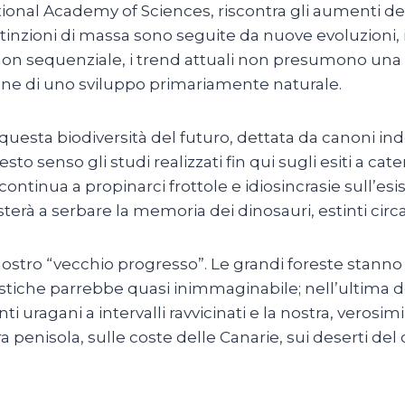
tional Academy of Sciences, riscontra gli aumenti de
stinzioni di massa sono seguite da nuove evoluzioni, i
n sequenziale, i trend attuali non presumono una fac
one di uno sviluppo primariamente naturale.
questa biodiversità del futuro, dettata da canoni ind
questo senso gli studi realizzati fin qui sugli esiti a
hi continua a propinarci frottole e idiosincrasie sull’
terà a serbare la memoria dei dinosauri, estinti circ
il nostro “vecchio progresso”. Le grandi foreste stan
stiche parrebbe quasi inimmaginabile; nell’ultima dec
ti uragani a intervalli ravvicinati e la nostra, veros
tra penisola, sulle coste delle Canarie, sui deserti 