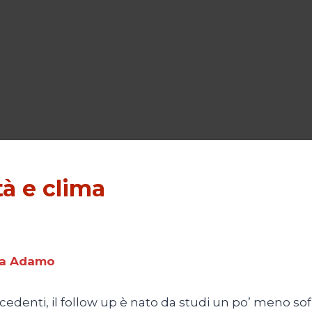
tà e clima
ana Adamo
cedenti, il follow up è nato da studi un po’ meno sof