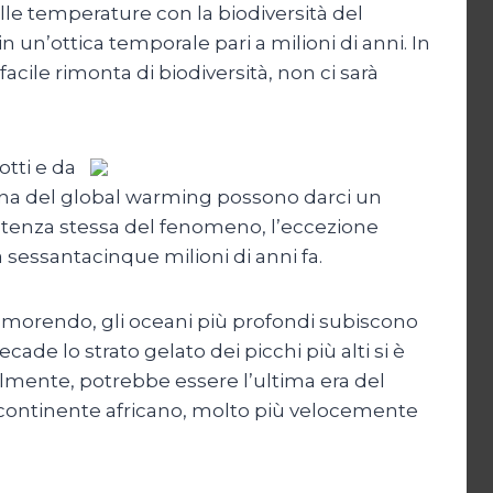
lle temperature con la biodiversità del
n un’ottica temporale pari a milioni di anni. In
ile rimonta di biodiversità, non ci sarà
otti e da
 catena del global warming possono darci un
esistenza stessa del fenomeno, l’eccezione
a sessantacinque milioni di anni fa.
no morendo, gli oceani più profondi subiscono
ade lo strato gelato dei picchi più alti si è
imilmente, potrebbe essere l’ultima era del
del continente africano, molto più velocemente