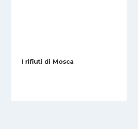
I rifiuti di Mosca
Di
Redazione
17 Febbraio 2011