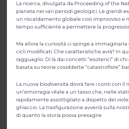
La ricerca, divulgata da Proceeding of the Na
pianeta nei vari periodi geologici. Le grandi e
un riscaldamento globale così improvviso e no
tempo sufficiente a permettere la progressi
Ma allora la curiosità ci spinge a immaginarla 
cicli modificati. Che caratteristiche avrà? In 
ragguaglio. Di là dai concetti “esoterici” di c
basata su teorie cosiddette “catastrofiste” bas
La nuova biodiversità dovrà fare i conti con 
un’emorragia vitale a un tasso che, nelle stati
rapidamente assottigliato a dispetto dei violen
ghiaccio. La trasfigurazione avverrà sulla nos
di quanto la storia possa presagire.