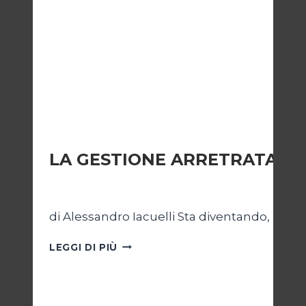
AMBIENTE
LA GESTIONE ARRETRATA DEI 
Di
Redazione
8 Dicembre 2007
di Alessandro Iacuelli Sta diventando, nella d
LA
LEGGI DI PIÙ
GESTIONE
ARRETRATA
DEI
RIFIUTI