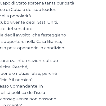
Capo di Stato scatena tanta curiosità
so di Cuba e del suo leader.
della popolarità
ubo vivente degli Stati Uniti,
role del senatore
cia degli avvoltoi che festeggiano
ro supporters nella Casa Bianca,
rso post operatorio in condizioni
sparenza informazioni sul suo
litica. Perché,
buone o notizie false, perché
cio è il nemico";
tesso Comandante, in
lità politica dell’isola
 di conseguenza non possono
in merito".