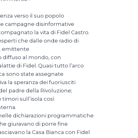
renza verso il suo popolo
n le campagne disinformative
mpagnato la vita di Fidel Castro.
sperti che dalle onde radio di
, emittente
o diffuso al mondo, con
ttie di Fidel. Quasi tutto l’arco
ica sono state assegnate
a la speranza dei fuoriusciti
del padre della Rivoluzione;
timori sull’isola così
nterna.
nelle dichiarazioni programmatiche
 che giuravano di porre fine
asciavano la Casa Bianca con Fidel