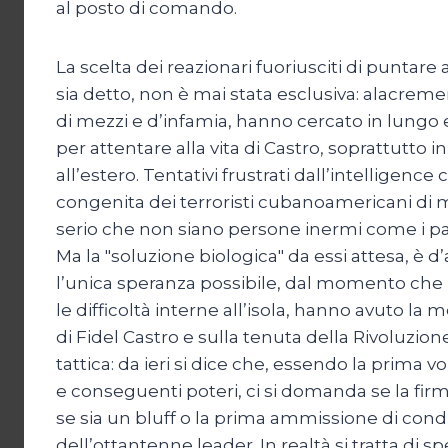
al posto di comando.
La scelta dei reazionari fuoriusciti di puntare 
sia detto, non è mai stata esclusiva: alacre
di mezzi e d’infamia, hanno cercato in lungo
per attentare alla vita di Castro, soprattutto i
all’estero. Tentativi frustrati dall’intelligence
congenita dei terroristi cubanoamericani di m
serio che non siano persone inermi come i pas
Ma la "soluzione biologica" da essi attesa, è d
l’unica speranza possibile, dal momento che n
le difficoltà interne all’isola, hanno avuto la m
di Fidel Castro e sulla tenuta della Rivoluzion
tattica: da ieri si dice che, essendo la prima v
e conseguenti poteri, ci si domanda se la firm
se sia un bluff o la prima ammissione di condizi
dell’ottantenne leader. In realtà si tratta di s