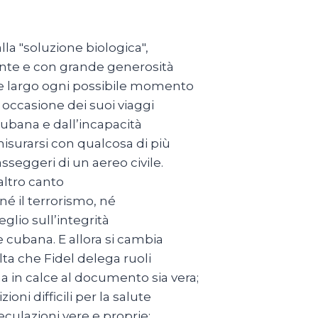
alla "soluzione biologica",
mente e con grande generosità
 e largo ogni possibile momento
n occasione dei suoi viaggi
 cubana e dall’incapacità
isurarsi con qualcosa di più
seggeri di un aereo civile.
’altro canto
é il terrorismo, né
eglio sull’integrità
e cubana. E allora si cambia
olta che Fidel delega ruoli
a in calce al documento sia vera;
oni difficili per la salute
peculazioni vere e proprie;