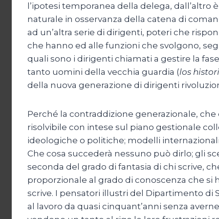
l’ipotesi temporanea della delega, dall’altro
naturale in osservanza della catena di comand
ad un’altra serie di dirigenti, poteri che r
che hanno ed alle funzioni che svolgono, se
quali sono i dirigenti chiamati a gestire la fas
tanto uomini della vecchia guardia (
los histor
della nuova generazione di dirigenti rivoluzio
Perché la contraddizione generazionale, che
risolvibile con intese sul piano gestionale col
ideologiche o politiche; modelli internazionali
Che cosa succederà nessuno può dirlo; gli s
seconda del grado di fantasia di chi scrive, 
proporzionale al grado di conoscenza che si ha
scrive. I pensatori illustri del Dipartimento di
al lavoro da quasi cinquant’anni senza averne 