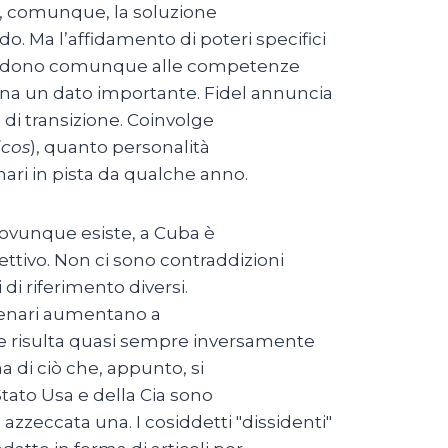
 è, comunque, la soluzione
o. Ma l’affidamento di poteri specifici
ispondono comunque alle competenze
gna un dato importante. Fidel annuncia
e di transizione. Coinvolge
icos
), quanto personalità
nari in pista da qualche anno.
 ovunque esiste, a Cuba è
lettivo. Non ci sono contraddizioni
 di riferimento diversi.
cenari aumentano a
che risulta quasi sempre inversamente
 di ciò che, appunto, si
 Stato Usa e della Cia sono
azzeccata una. I cosiddetti "dissidenti"