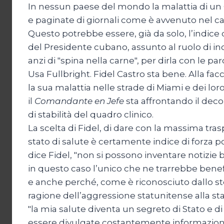
In nessun paese del mondo la malattia di un 
e paginate di giornali come è avvenuto nel ca
Questo potrebbe essere, già da solo, l’indice 
del Presidente cubano, assunto al ruolo di inc
anzi di "spina nella carne", per dirla con le pa
Usa Fullbright. Fidel Castro sta bene. Alla fac
la sua malattia nelle strade di Miami e dei lo
il
Comandante en Jefe
sta affrontando il deco
di stabilità del quadro clinico.
La scelta di Fidel, di dare con la massima tra
stato di salute è certamente indice di forza po
dice Fidel, "non si possono inventare notizie 
in questo caso l’unico che ne trarrebbe benefi
e anche perché, come è riconosciuto dallo s
ragione dell’aggressione statunitense alla stabi
"la mia salute diventa un segreto di Stato e
essere divulgate costantemente informazioni 