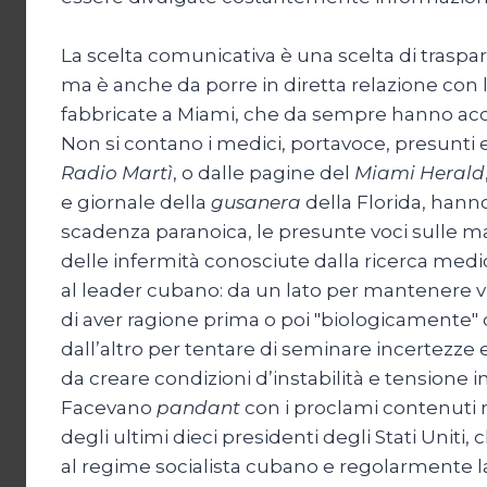
La scelta comunicativa è una scelta di traspa
ma è anche da porre in diretta relazione co
fabbricate a Miami, che da sempre hanno acco
Non si contano i medici, portavoce, presunti e
Radio Martì
, o dalle pagine del
Miami Herald
e giornale della
gusanera
della Florida, hann
scadenza paranoica, le presunte voci sulle mala
delle infermità conosciute dalla ricerca med
al leader cubano: da un lato per mantenere viv
di aver ragione prima o poi "biologicamente" 
dall’altro per tentare di seminare incertezze e 
da creare condizioni d’instabilità e tensione i
Facevano
pandant
con i proclami contenuti 
degli ultimi dieci presidenti degli Stati Uniti,
al regime socialista cubano e regolarmente l