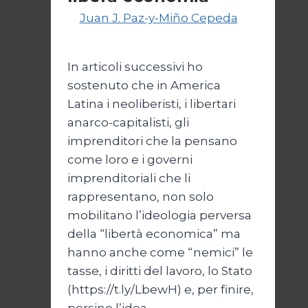
Di
Juan J. Paz-y-Miño Cepeda
18
Agosto 2024
In articoli successivi ho
sostenuto che in America
Latina i neoliberisti, i libertari
anarco-capitalisti, gli
imprenditori che la pensano
come loro e i governi
imprenditoriali che li
rappresentano, non solo
mobilitano l’ideologia perversa
della “libertà economica” ma
hanno anche come “nemici” le
tasse, i diritti del lavoro, lo Stato
(https://t.ly/LbewH) e, per finire,
persino l’idea…