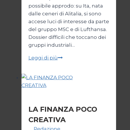
possibile approdo: su Ita, nata
dalle ceneri di Alitalia, si sono
accese luci di interesse da parte
del gruppo MSC e di Lufthansa.
Dossier difficili che toccano dei
gruppi industriali…
L’ultima
Leggi di più
spiaggia
per
Ita
Economia
LA FINANZA POCO
CREATIVA
Di
Redazione
4 Ottobre 2006