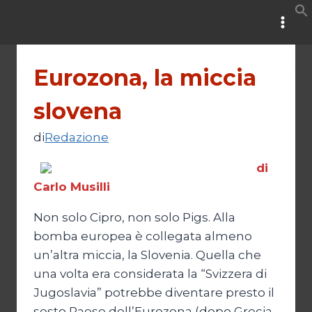
Salta
al
contenuto
Eurozona, la miccia
slovena
di
Redazione
di
Carlo Musilli
Non solo Cipro, non solo Pigs. Alla
bomba europea è collegata almeno
un’altra miccia, la Slovenia. Quella che
una volta era considerata la “Svizzera di
Jugoslavia” potrebbe diventare presto il
sesto Paese dell’Eurozona (dopo Grecia,