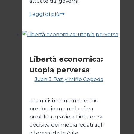
attuate dai governi…
Mercato
Leggi di più
libero
e
democrazia
sotto
Economia
scacco
Libertà economica:
utopia perversa
Di
Juan J. Paz-y-Miño Cepeda
22
Luglio 2024
Le analisi economiche che
predominano nella sfera
pubblica, grazie all’influenza
decisiva dei media legati agli
interessi delle élite