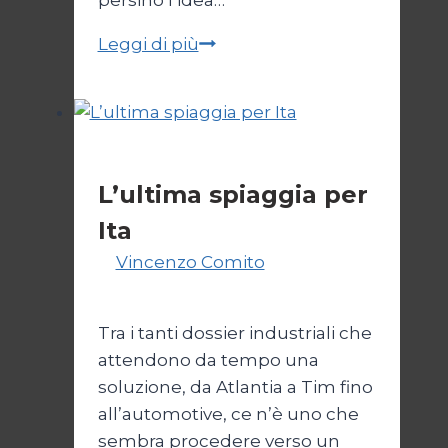
Giustizia
Leggi di più
ingiusta
e
libera
economia
Economia
L’ultima spiaggia per
Ita
Di
Vincenzo Comito
17 Febbraio
2022
Tra i tanti dossier industriali che
attendono da tempo una
soluzione, da Atlantia a Tim fino
all’automotive, ce n’è uno che
sembra procedere verso un