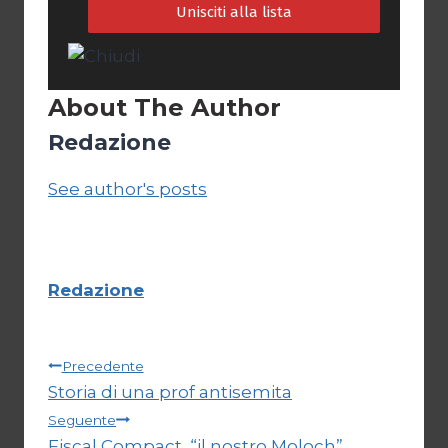
About The Author
Redazione
See author's posts
Redazione
Navigazione
Precedente
Storia di una prof antisemita
articoli
Seguente
Fiscal Compact, “il nostro Moloch”