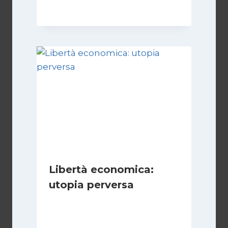
Libertà economica:
utopia perversa
Di
Juan J. Paz-y-Miño Cepeda
22 Luglio 2024