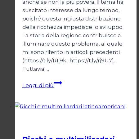
anche se non la più povera. Il tema ha
suscitato interesse da lungo tempo,
poiché questa ingiusta distribuzione
della ricchezza impedisce lo sviluppo.
La storia della regione contribuisce a
illuminare questo problema, al quale
mi sono riferito in articoli precedenti
(https://t.ly/R1j9k ; https://t.ly/rj9U7).
Tuttavia,…
Ricchezza
Leggi di più
e
povertà:
la
storia
Cultura
latinoamericana