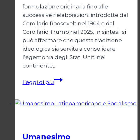
formulazione originaria fino alle
successive rielaborazioni introdotte dal
Corollario Roosevelt nel 1904 e dal
Corollario Trump nel 2025. In sintesi, si
può affermare che questa tradizione
ideologica sia servita a consolidare
l’egemonia degli Stati Uniti nel
continente,…
Kennedy
Leggi di più
e
Reagan:
il
giro
Cultura
liberista
Umanesimo