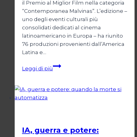
il Premio al Miglior Film nella categoria
“Contemporanea Malvinas”. L’edizione –
uno degli eventi culturali più
consolidati dedicati al cinema
latinoamericano in Europa – ha riunito
76 produzioni provenienti dall’America
Latina e…
“Lago
Leggi di più
Escondido”,
la
NATO
in
Argentina
Cultura
IA, guerra e potere: