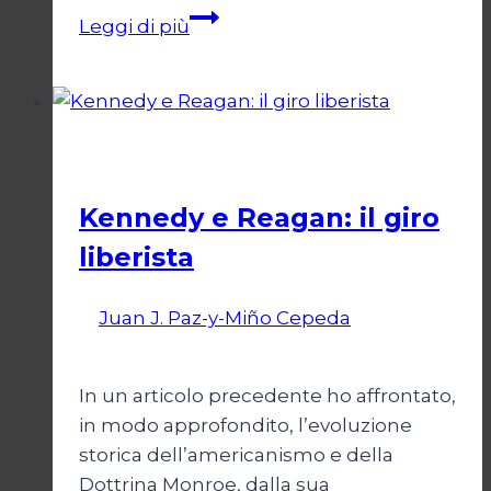
IA,
Leggi di più
guerra
e
potere:
quando
Cultura
la
morte
Kennedy e Reagan: il giro
si
liberista
automatizza
Di
Juan J. Paz-y-Miño Cepeda
24
Gennaio 2026
27 Febbraio 2026
In un articolo precedente ho affrontato,
in modo approfondito, l’evoluzione
storica dell’americanismo e della
Dottrina Monroe, dalla sua