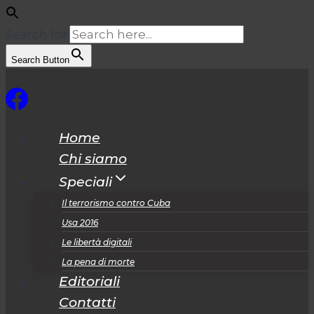
Search for:
Search Button
Salta
al
contenuto
Home
Chi siamo
Speciali
Il terrorismo contro Cuba
Usa 2016
Le libertà digitali
La pena di morte
Editoriali
Contatti