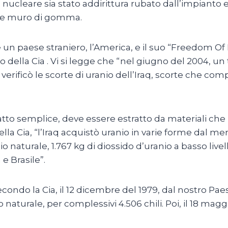
o nucleare sia stato addirittura rubato dall’impianto e
ande muro di gomma.
are un paese straniero, l’America, e il suo “Freedom O
della Cia . Vi si legge che “nel giugno del 2004, u
 verificò le scorte di uranio dell’Iraq, scorte che co
atto semplice, deve essere estratto da materiali che 
la Cia, “l’Iraq acquistò uranio in varie forme dal me
o naturale, 1.767 kg di diossido d’uranio a basso livel
 e Brasile”.
econdo la Cia, il 12 dicembre del 1979, dal nostro Paes
aturale, per complessivi 4.506 chili. Poi, il 18 maggio 