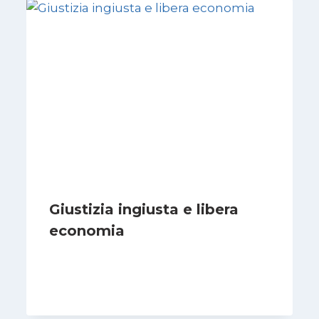
Giustizia ingiusta e libera
economia
Di
Juan J. Paz-y-Miño Cepeda
18 Agosto 2024