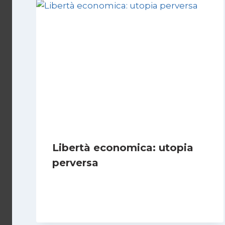
Libertà economica: utopia
perversa
Di
Juan J. Paz-y-Miño Cepeda
22 Luglio 2024