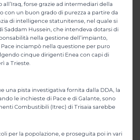
 all’Iraq, forse grazie ad intermediari della
anio con un buon grado di purezza a partire da
ia di intelligence statunitense, nel quale si
e di Saddam Hussein, che intendeva dotarsi di
onsabilità nella gestione dell’impianto,
so Pace inciampò nella questione per puro
volgendo cinque dirigenti Enea con capi di
ì a Trieste.
 una pista investigativa fornita dalla DDA, la
ando le inchieste di Pace e di Galante, sono
menti Combustibili (Itrec) di Trisaia sarebbe
coli per la popolazione, e proseguita poi in vari