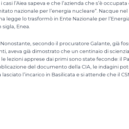
ro i casi l’Aiea sapeva e che l’azienda che s’è occupat
Comitato nazionale per l’energia nucleare”. Nacque n
, una legge lo trasformò in Ente Nazionale per l’Ener
 sigla, Enea.
 Nonostante, secondo il procuratore Galante, già fos
ti, aveva già dimostrato che un centinaio di scienziati
 le lezioni apprese dai primi sono state feconde: il P
ubblicazione del documento della CIA, le indagini p
ciato l’incarico in Basilicata e si attende che il CSM