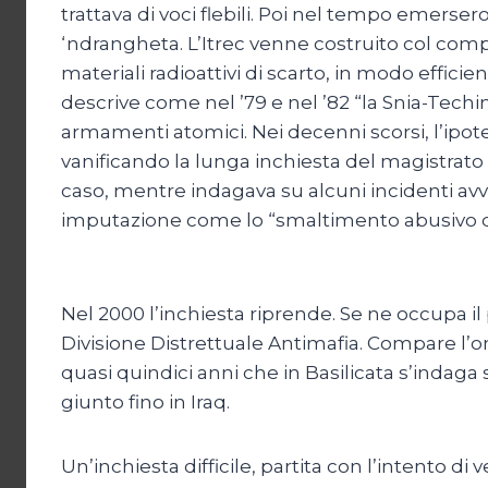
trattava di voci flebili. Poi nel tempo emersero
‘ndrangheta. L’Itrec venne costruito col compi
materiali radioattivi di scarto, in modo effic
descrive come nel ’79 e nel ’82 “la Snia-Techi
armamenti atomici. Nei decenni scorsi, l’ipot
vanificando la lunga inchiesta del magistrato
caso, mentre indagava su alcuni incidenti avve
imputazione come lo “smaltimento abusivo di rif
Nel 2000 l’inchiesta riprende. Se ne occupa il
Divisione Distrettuale Antimafia. Compare l’o
quasi quindici anni che in Basilicata s’indaga 
giunto fino in Iraq.
Un’inchiesta difficile, partita con l’intento di 