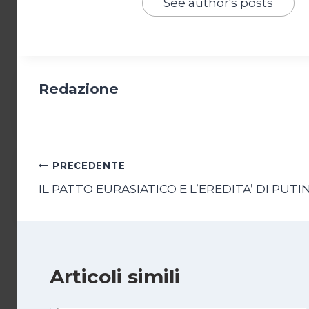
See author's posts
Redazione
Navigazione
PRECEDENTE
IL PATTO EURASIATICO E L’EREDITA’ DI PUTI
articoli
Articoli simili