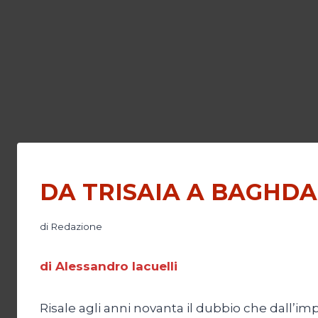
DA TRISAIA A BAGHD
di
Redazione
di Alessandro Iacuelli
Risale agli anni novanta il dubbio che dall’impia