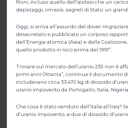
filoni, incluso quello dell’ipotesi che un caric
depistaggi, omissis, segreti di Stato: un gr
Oggi, si arriva all’assurdo del dover ringrazi
desecretato e pubblicato un corposo rapporto 
dell’Energia atomica (Aiea) e della Coalizione,
quello prodotto in loco prima del 1991”.
Trovare sul mercato dell’uranio 235 non è aff
primi anni Ottanta”, continua il documento del
includevano circa 33.470 kg di diossido d’urani
uranio impoverito da Portogallo, Italia, Nigeria
Che cosa è stato venduto dall’Italia all’Iraq? S
d’uranio impoverito, e due di diossido d’uranio n