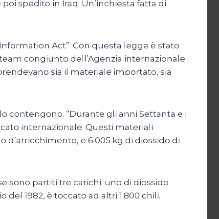
 poi spedito in Iraq. Un’inchiesta fatta di
f Information Act”. Con questa legge è stato
n team congiunto dell’Agenzia internazionale
mprendevano sia il materiale importato, sia
lo contengono. “Durante gli anni Settanta e i
rcato internazionale. Questi materiali
lo d’arricchimento, e 6.005 kg di diossido di
e sono partiti tre carichi: uno di diossido
del 1982, è toccato ad altri 1.800 chili.