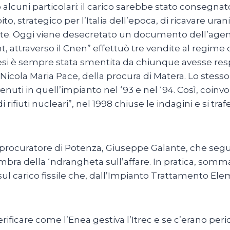
 alcuni particolari: il carico sarebbe stato consegnato
to, strategico per l’Italia dell’epoca, di ricavare ur
iente. Oggi viene desecretato un documento dell’agenz
nt, attraverso il Cnen” effettuò tre vendite al regim
esi è sempre stata smentita da chiunque avesse resp
 Nicola Maria Pace, della procura di Matera. Lo stes
nuti in quell’impianto nel ‘93 e nel ‘94. Così, coin
iuti nucleari”, nel 1998 chiuse le indagini e si trafer
 procuratore di Potenza, Giuseppe Galante, che segue
mbra della ‘ndrangheta sull’affare. In pratica, somm
sul carico fissile che, dall’Impianto Trattamento Ele
verificare come l’Enea gestiva l’Itrec e se c’erano peri