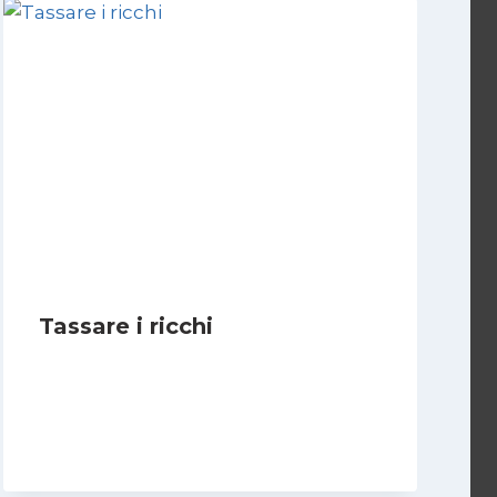
Tassare i ricchi
Di
Juan J. Paz-y-Miño Cepeda
1 Settembre 2024