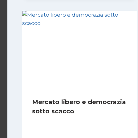
Mercato libero e democrazia
sotto scacco
Di
Juan J. Paz-y-Miño Cepeda
3 Marzo 2025