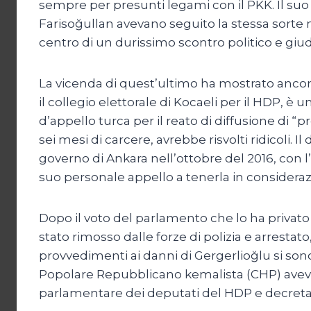
sempre per presunti legami con il PKK. Il suo
Farisoğullan avevano seguito la stessa sorte 
centro di un durissimo scontro politico e giudi
La vicenda di quest’ultimo ha mostrato ancora
il collegio elettorale di Kocaeli per il HDP, è 
d’appello turca per il reato di diffusione di 
sei mesi di carcere, avrebbe risvolti ridicoli. I
governo di Ankara nell’ottobre del 2016, con 
suo personale appello a tenerla in consideraz
Dopo il voto del parlamento che lo ha privato d
stato rimosso dalle forze di polizia e arrestat
provvedimenti ai danni di Gergerlioğlu si sono 
Popolare Repubblicano kemalista (CHP) aveva 
parlamentare dei deputati del HDP e decretav