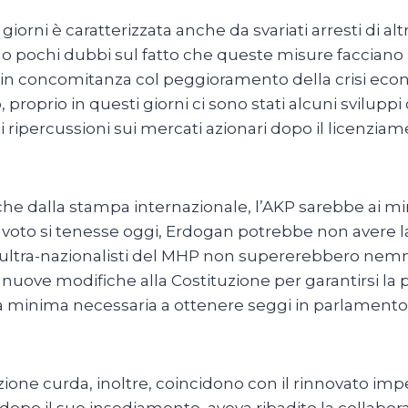
orni è caratterizzata anche da svariati arresti di a
sono pochi dubbi sul fatto che queste misure facciano
i in concomitanza col peggioramento della crisi eco
 proprio in questi giorni ci sono stati alcuni svilup
i ripercussioni sui mercati azionari dopo il licenzia
che dalla stampa internazionale, l’AKP sarebbe ai m
 il voto si tenesse oggi, Erdogan potrebbe non avere 
ati ultra-nazionalisti del MHP non supererebbero nem
nuove modifiche alla Costituzione per garantirsi l
 minima necessaria a ottenere seggi in parlamento 
sizione curda, inoltre, coincidono con il rinnovato impe
 dopo il suo insediamento, aveva ribadito la collab