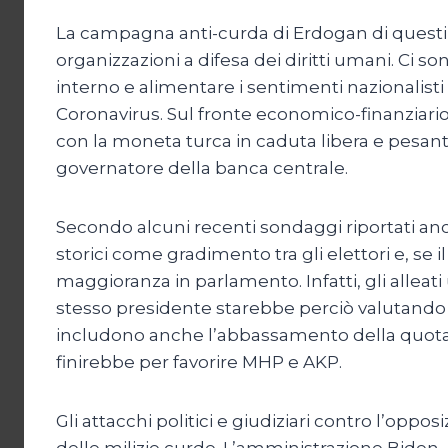
La campagna anti-curda di Erdogan di questi gi
organizzazioni a difesa dei diritti umani. Ci 
interno e alimentare i sentimenti nazionalist
Coronavirus. Sul fronte economico-finanziario,
con la moneta turca in caduta libera e pesant
governatore della banca centrale.
Secondo alcuni recenti sondaggi riportati an
storici come gradimento tra gli elettori e, se
maggioranza in parlamento. Infatti, gli alle
stesso presidente starebbe perciò valutando 
includono anche l’abbassamento della quota
finirebbe per favorire MHP e AKP.
Gli attacchi politici e giudiziari contro l’oppo
delle milizie curde. L’amministrazione Biden,