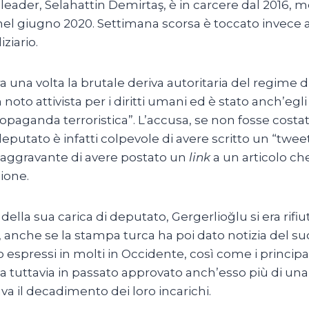
 leader, Selahattin Demirtaş, è in carcere dal 2016,
nel giugno 2020. Settimana scorsa è toccato invece a
ziario.
 una volta la brutale deriva autoritaria del regime d
un noto attivista per i diritti umani ed è stato anch’e
“propaganda terroristica”. L’accusa, se non fosse cos
l deputato è infatti colpevole di avere scritto un “tweet”
l’aggravante di avere postato un
link
a un articolo ch
ione.
ella sua carica di deputato, Gergerlioğlu si era rifi
o, anche se la stampa turca ha poi dato notizia del su
espressi in molti in Occidente, così come i principali 
tuttavia in passato approvato anch’esso più di una
a il decadimento dei loro incarichi.