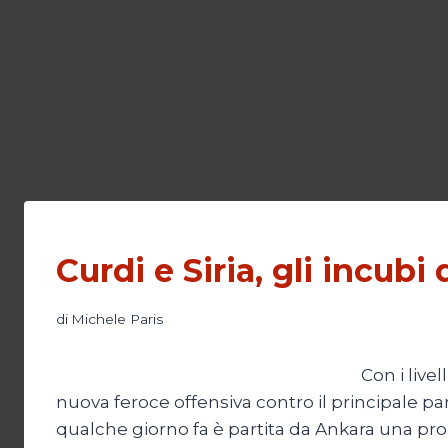
Curdi e Siria, gli incubi
di
Michele Paris
Con i live
nuova feroce offensiva contro il principale pa
qualche giorno fa è partita da Ankara una prop