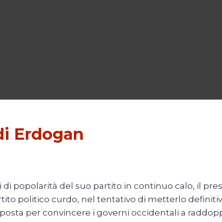
 di Erdogan
lli di popolarità del suo partito in continuo calo, i
rtito politico curdo, nel tentativo di metterlo defini
osta per convincere i governi occidentali a raddoppia