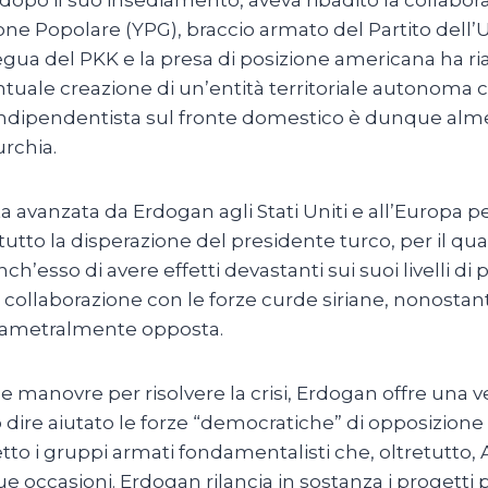
zione Popolare (YPG), braccio armato del Partito del
gua del PKK e la presa di posizione americana ha riac
tuale creazione di un’entità territoriale autonoma cur
indipendentista sul fronte domestico è dunque almen
rchia.
 avanzata da Erdogan agli Stati Uniti e all’Europa per 
prattutto la disperazione del presidente turco, per il qu
h’esso di avere effetti devastanti sui suoi livelli di p
collaborazione con le forze curde siriane, nonostant
 diametralmente opposta.
lle manovre per risolvere la crisi, Erdogan offre una v
o dire aiutato le forze “democratiche” di opposizion
etto i gruppi armati fondamentalisti che, oltretutto
due occasioni. Erdogan rilancia in sostanza i progett