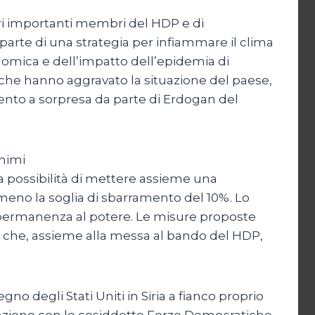
ltri importanti membri del HDP e di
 parte di una strategia per infiammare il clima
nomica e dell’impatto dell’epidemia di
pi che hanno aggravato la situazione del paese,
mento a sorpresa da parte di Erdogan del
inimi
la possibilità di mettere assieme una
meno la soglia di sbarramento del 10%. Lo
a permanenza al potere. Le misure proposte
che, assieme alla messa al bando del HDP,
gno degli Stati Uniti in Siria a fianco proprio
orazione con le cosiddette Forze Democratiche