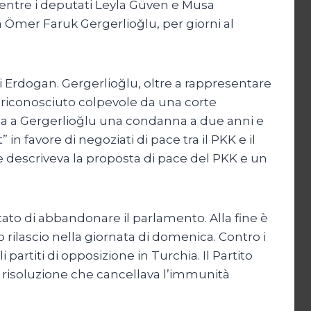
 mentre i deputati Leyla Güven e Musa
 Ömer Faruk Gergerlioğlu, per giorni al
i Erdogan. Gergerlioğlu, oltre a rappresentare
gli riconosciuto colpevole da una corte
tata a Gergerlioğlu una condanna a due anni e
 in favore di negoziati di pace tra il PKK e il
e descriveva la proposta di pace del PKK e un
utato di abbandonare il parlamento. Alla fine è
o rilascio nella giornata di domenica. Contro i
partiti di opposizione in Turchia. Il Partito
 risoluzione che cancellava l’immunità