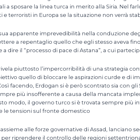
i a sposare la linea turca in merito alla Siria. Nel fa
e terroristi in Europa se la situazione non verrà stab
 apparente imprevedibilità nella conduzione degli a
ettere a repentaglio quello che egli stesso aveva fin
e a dire il “processo di pace di Astana”, a cui partecipa
la piuttosto l’impercorribilità di una strategia cont
iettivo quello di bloccare le aspirazioni curde e di i
ì facendo, Erdogan si è però scontrato sia con gli Sta
, sempre più insofferente a causa della mancata impl
sto modo, il governo turco si è trovata sempre più in
re le tensioni sul fronte domestico
 assieme alle forze governative di Assad, lanciano s
per riprendere il controllo delle regioni settentriona