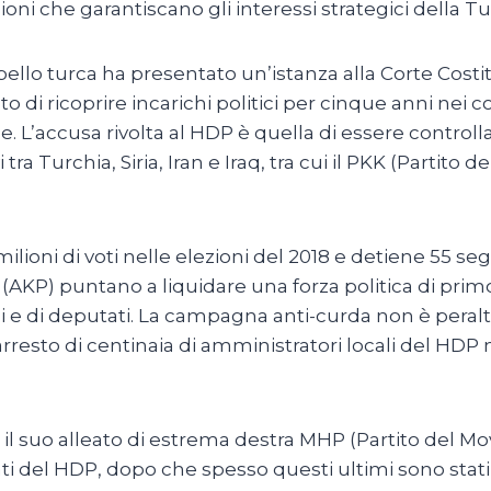
ioni che garantiscano gli interessi strategici della Tu
pello turca ha presentato un’istanza alla Corte Cost
eto di ricoprire incarichi politici per cinque anni n
 L’accusa rivolta al HDP è quella di essere control
 tra Turchia, Siria, Iran e Iraq, tra cui il PKK (Partito
lioni di voti nelle elezioni del 2018 e detiene 55 seg
 (AKP) puntano a liquidare una forza politica di primo
si e di deputati. La campagna anti-curda non è peralt
’arresto di centinaia di amministratori locali del HDP n
n il suo alleato di estrema destra MHP (Partito del
i del HDP, dopo che spesso questi ultimi sono stati