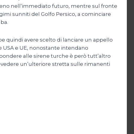
 meno nell’immediato futuro, mentre sul fronte
gimi sunniti del Golfo Persico, a cominciare
aba.
be quindi avere scelto di lanciare un appello
 Che USA e UE, nonostante intendano
ndere alle sirene turche è però tutt’altro
revedere un’ulteriore stretta sulle rimanenti