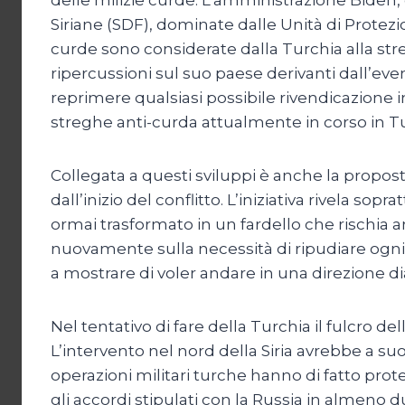
Siriane (SDF), dominate dalle Unità di Prote
curde sono considerate dalla Turchia alla stre
ripercussioni sul suo paese derivanti dall’even
reprimere qualsiasi possibile rivendicazione 
streghe anti-curda attualmente in corso in Tu
Collegata a questi sviluppi è anche la proposta
dall’inizio del conflitto. L’iniziativa rivela so
ormai trasformato in un fardello che rischia anc
nuovamente sulla necessità di ripudiare ogni 
a mostrare di voler andare in una direzione
Nel tentativo di fare della Turchia il fulcro de
L’intervento nel nord della Siria avrebbe a su
operazioni militari turche hanno di fatto prot
gli accordi stipulati con la Russia in almeno 