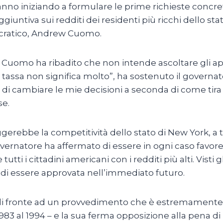
no iniziando a formulare le prime richieste concrete
ntiva sui redditi dei residenti più ricchi dello sta
cratico, Andrew Cuomo.
 Cuomo ha ribadito che non intende ascoltare gli a
a tassa non significa molto”, ha sostenuto il governato
 cambiare le mie decisioni a seconda di come tira il
se.
bbe la competitività dello stato di New York, a tut
Il governatore ha affermato di essere in ogni caso fav
utti i cittadini americani con i redditi più alti. Visti g
 di essere approvata nell’immediato futuro.
le di fronte ad un provvedimento che è estremamente
983 al 1994 – e la sua ferma opposizione alla pena di 