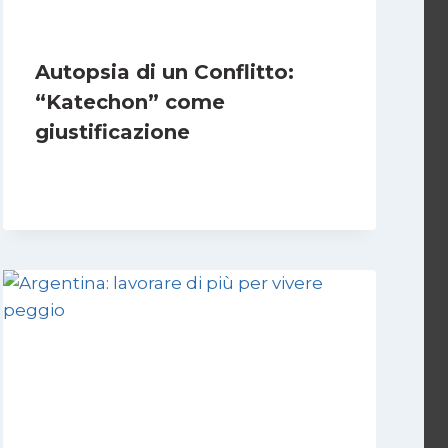
Autopsia di un Conflitto:
“Katechon” come
giustificazione
Di
Kamran Babazadeh
19 Maggio 2026