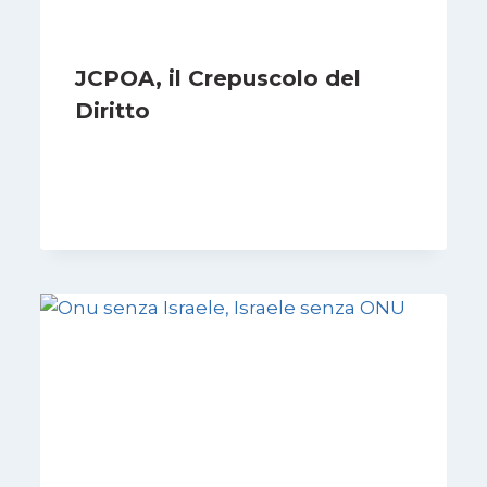
JCPOA, il Crepuscolo del
Diritto
Di
Kamran Babazadeh
28 Aprile 2026