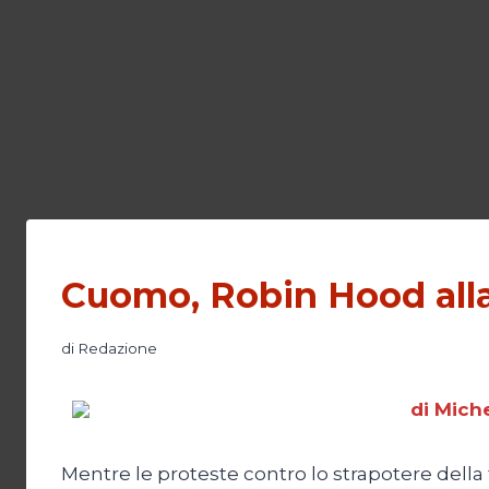
Cuomo, Robin Hood alla
di
Redazione
di Miche
Mentre le proteste contro lo strapotere della f