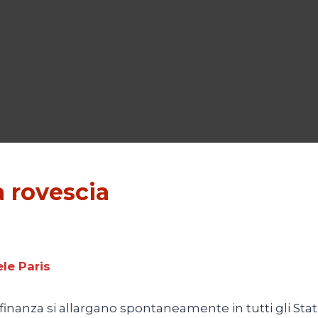
 rovescia
le Paris
inanza si allargano spontaneamente in tutti gli Stati 