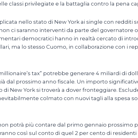
le classi privilegiate e la battaglia contro la pena c
icata nello stato di New York ai single con redditi su
e non ci saranno interventi da parte del governatore o
amentari democratici hanno in realtà cercato di intro
ollari, ma lo stesso Cuomo, in collaborazione con i rep
lionaire’s tax” potrebbe generare 4 miliardi di dolla
i già dal prossimo anno fiscale. Un importo significati
 stato di New York si troverà a dover fronteggiare. Es
rà inevitabilmente colmato con nuovi tagli alla spesa 
rk non potrà più contare dal primo gennaio prossimo per
iniranno così sul conto di quel 2 per cento di residenti