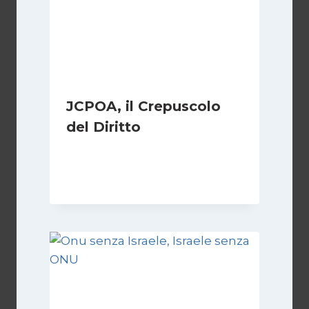
JCPOA, il Crepuscolo
del Diritto
Di
Kamran Babazadeh
28 Aprile 2026