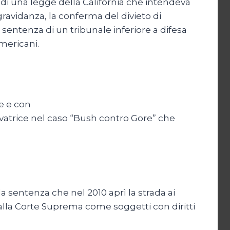
 di una legge della California che intendeva
gravidanza, la conferma del divieto di
sentenza di un tribunale inferiore a difesa
americani.
e e con
ervatrice nel caso “Bush contro Gore” che
a sentenza che nel 2010 aprì la strada ai
e dalla Corte Suprema come soggetti con diritti