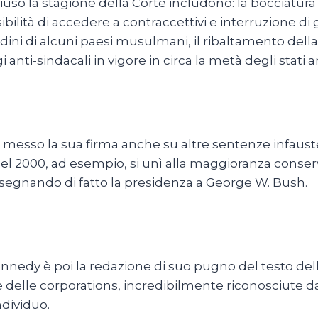
iuso la stagione della Corte includono: la bocciatura
lità di accedere a contraccettivi e interruzione di 
ini di alcuni paesi musulmani, il ribaltamento della 
gi anti-sindacali in vigore in circa la metà degli stati 
messo la sua firma anche su altre sentenze infaust
. Nel 2000, ad esempio, si unì alla maggioranza cons
 assegnando di fatto la presidenza a George W. Bush.
nnedy è poi la redazione di suo pugno del testo dell
 parte delle corporations, incredibilmente riconosciut
ndividuo.