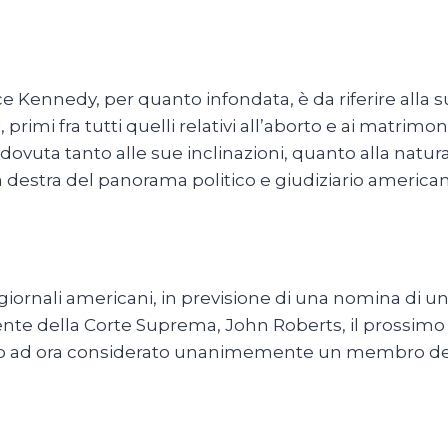
Kennedy, per quanto infondata, è da riferire alla su
ali, primi fra tutti quelli relativi all’aborto e ai mat
 dovuta tanto alle sue inclinazioni, quanto alla natu
 destra del panorama politico e giudiziario american
i giornali americani, in previsione di una nomina d
nte della Corte Suprema, John Roberts, il prossimo “
ino ad ora considerato unanimemente un membro dell