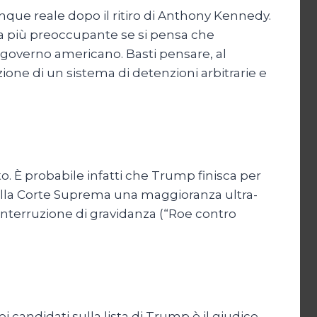
munque reale dopo il ritiro di Anthony Kennedy.
ra più preoccupante se si pensa che
 governo americano. Basti pensare, al
eazione di un sistema di detenzioni arbitrarie e
to. È probabile infatti che Trump finisca per
ta alla Corte Suprema una maggioranza ultra-
’interruzione di gravidanza (“Roe contro
candidati sulla lista di Trump è il giudice