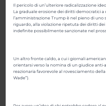
Il pericolo di un’ulteriore radicalizzazione id
La graduale erosione dei diritti democratici 
l’amministrazione Trump è nel pieno di uno s
riguardo, alla violazione ripetuta dei diritti d
indefinite possibilmente sanzionate nel pros
Un altro fronte caldo, a cui i giornali america
orientarsi verso la nomina di un giudice anti-
reazionaria favorevole al rovesciamento della 
Wade”).
Per avere un’idea di chi potrebbe sedere al p