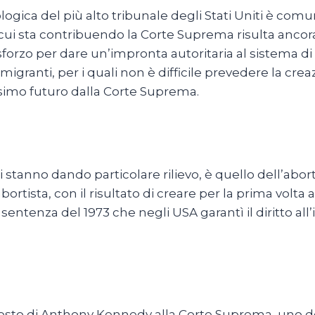
eologica del più alto tribunale degli Stati Uniti è co
a cui sta contribuendo la Corte Suprema risulta anco
forzo per dare un’impronta autoritaria al sistema di
ei migranti, per i quali non è difficile prevedere la cr
simo futuro dalla Corte Suprema.
ni stanno dando particolare rilievo, è quello dell’abor
abortista, con il risultato di creare per la prima vol
sentenza del 1973 che negli USA garantì il diritto all
osto di Anthony Kennedy alla Corte Suprema, uno dei 