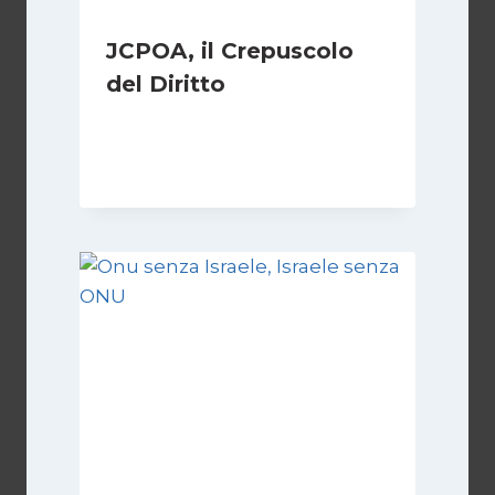
JCPOA, il Crepuscolo
del Diritto
Di
Kamran Babazadeh
28 Aprile 2026