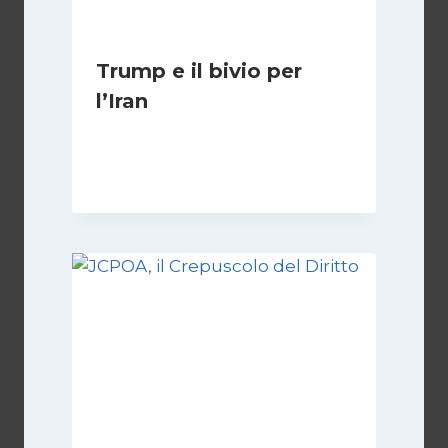
Trump e il bivio per
l’Iran
Di
Kamran Babazadeh
8 Febbraio 2025