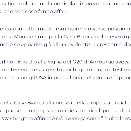
calation militare nella penisola di Corea e stanno c
 che con esso fanno affari.
rcato in tutti i modi di sminuire le diverse posizioni
rtice tra Moon e Trump alla Casa Bianca nel mese di 
anche se appariva già allora evidente la crescente div
rlino il 6 luglio alla vigilia del G20 di Amburgo aveva
uo intervento era arrivato pochi giorni dopo il test m
acce, con gli USA in prima linea nel cercare l’appo
ella Casa Bianca alla notizia della proposta di dialo
uo paese contempla in maniera teorica l’ipotesi di u
 Washington affinché ciò avvenga sono “molto lontan