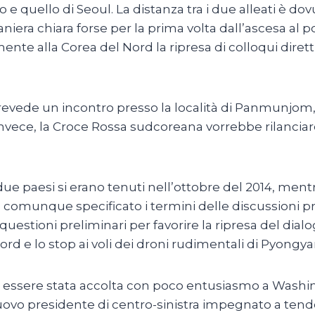
e quello di Seoul. La distanza tra i due alleati è do
niera chiara forse per la prima volta dall’ascesa al
e alla Corea del Nord la ripresa di colloqui diretti 
evede un incontro presso la località di Panmunjom, a
nvece, la Croce Rossa sudcoreana vorrebbe rilanciare a
a i due paesi si erano tenuti nell’ottobre del 2014, ment
 comunque specificato i termini delle discussioni 
uestioni preliminari per favorire la ripresa del dialo
ord e lo stop ai voli dei droni rudimentali di Pyongya
ssere stata accolta con poco entusiasmo a Washingt
 nuovo presidente di centro-sinistra impegnato a t