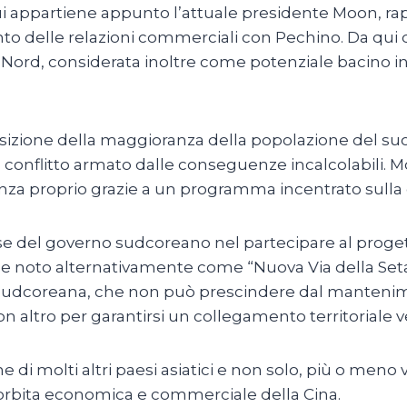
cui appartiene appunto l’attuale presidente Moon, r
nto delle relazioni commerciali con Pechino. Da qui d
el Nord, considerata inoltre come potenziale bacino 
osizione della maggioranza della popolazione del su
 conflitto armato dalle conseguenze incalcolabili. M
sidenza proprio grazie a un programma incentrato sul
sse del governo sudcoreano nel partecipare al proge
na e noto alternativamente come “Nuova Via della Seta”
 sudcoreana, che non può prescindere dal manteniment
 altro per garantirsi un collegamento territoriale v
e di molti altri paesi asiatici e non solo, più o meno 
ll’orbita economica e commerciale della Cina.