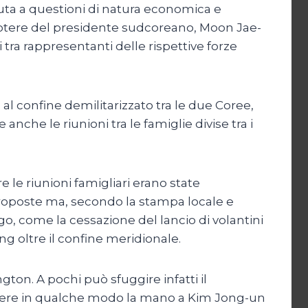
vuta a questioni di natura economica e
 potere del presidente sudcoreano, Moon Jae-
tra rappresentanti delle rispettive forze
l confine demilitarizzato tra le due Coree,
nche le riunioni tra le famiglie divise tra i
re le riunioni famigliari erano state
proposte ma, secondo la stampa locale e
go, come la cessazione del lancio di volantini
ng oltre il confine meridionale.
on. A pochi può sfuggire infatti il
endere in qualche modo la mano a Kim Jong-un