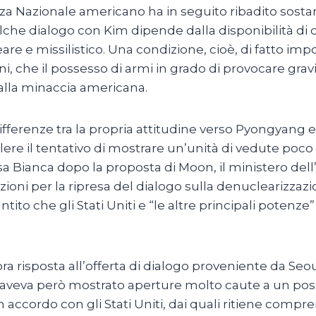
zza Nazionale americano ha in seguito ribadito sost
qualche dialogo con Kim dipende dalla disponibilità 
 e missilistico. Una condizione, cioè, di fatto impo
ni, che il possesso di armi in grado di provocare gra
e alla minaccia americana.
differenze tra la propria attitudine verso Pyongyang
evalere il tentativo di mostrare un’unità di vedute po
asa Bianca dopo la proposta di Moon, il ministero de
izioni per la ripresa del dialogo sulla denuclearizza
tito che gli Stati Uniti e “le altre principali poten
a risposta all’offerta di dialogo proveniente da Seou
a aveva però mostrato aperture molto caute a un possi
ccordo con gli Stati Uniti, dai quali ritiene compre