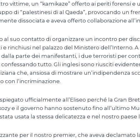
ro vittime, un “kamikaze” offerto ai periti forensi e 
uppo di “palestinesi di al Qaeda”, provocando un fremi
ente dissociata e aveva offerto collaborazione all’i
o al suo contatto di organizzare un incontro per dis
tti e rinchiusi nel palazzo del Ministero dell’Interno. 
 dalla parte dei manifestanti, i due terroristi per cont
a confessando tutto. Gli inglesi sono riusciti evidente
giziana che, ansiosa di mostrare un’indipendenza scon
to con l’incriminazione.
 spiegato ufficialmente all’Eliseo perché la Gran Bret
kozy e il governo hanno sostenuto fino all’ultimo Mu
a stata usata la stessa delicatezza e nel nostro paese 
azzante per il nostro premier, che aveva declamato 