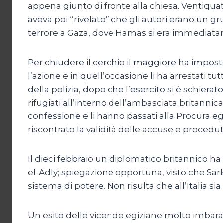
appena giunto di fronte alla chiesa. Ventiquatt
aveva poi “rivelato” che gli autori erano un gr
terrore a Gaza, dove Hamas si era immediatam
Per chiudere il cerchio il maggiore ha impost
l’azione e in quell’occasione li ha arrestati tu
della polizia, dopo che l’esercito si è schierato
rifugiati all’interno dell’ambasciata britannic
confessione e li hanno passati alla Procura e
riscontrato la validità delle accuse e procedu
Il dieci febbraio un diplomatico britannico ha
el-Adly; spiegazione opportuna, visto che Sar
sistema di potere. Non risulta che all’Italia si
Un esito delle vicende egiziane molto imbar