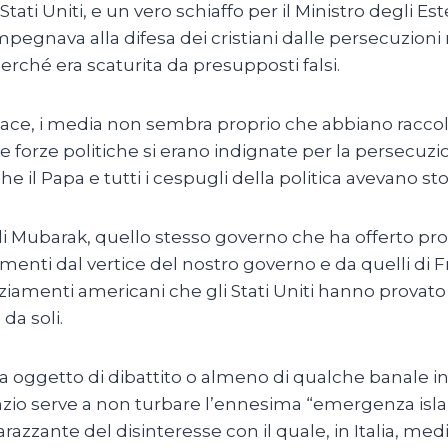
tati Uniti, e un vero schiaffo per il Ministro degli Est
mpegnava alla difesa dei cristiani dalle persecuzion
rché era scaturita da presupposti falsi.
 tace, i media non sembra proprio che abbiano raccolt
e forze politiche si erano indignate per la persecuzion
che il Papa e tutti i cespugli della politica avevano s
di Mubarak, quello stesso governo che ha offerto prot
menti dal vertice del nostro governo e da quelli di F
finanziamenti americani che gli Stati Uniti hanno prov
 da soli.
 oggetto di dibattito o almeno di qualche banale int
zio serve a non turbare l’ennesima “emergenza islami
arazzante del disinteresse con il quale, in Italia, me