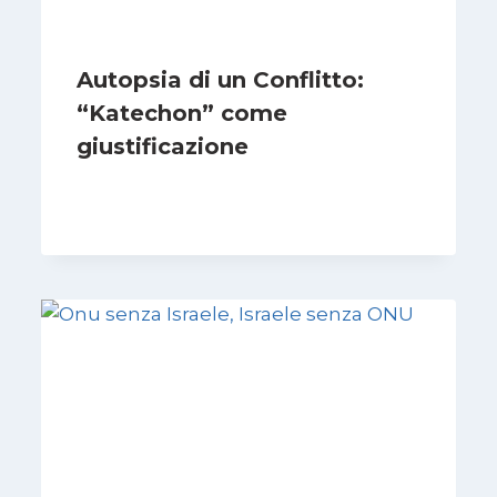
Autopsia di un Conflitto:
“Katechon” come
giustificazione
Di
Kamran Babazadeh
19 Maggio 2026