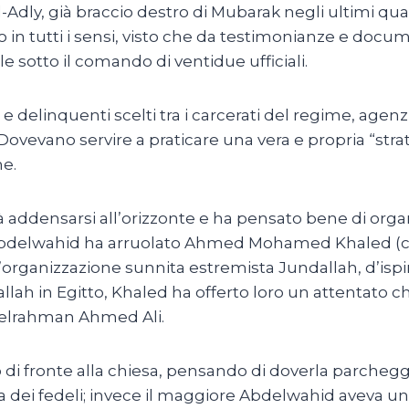
l-Adly, già braccio destro di Mubarak negli ultimi qua
stro in tutti i sensi, visto che da testimonianze e do
e sotto il comando di ventidue ufficiali.
e delinquenti scelti tra i carcerati del regime, agenz
. Dovevano servire a praticare una vera e propria “stra
me.
 addensarsi all’orizzonte e ha pensato bene di organi
 Abdelwahid ha arruolato Ahmed Mohamed Khaled (con u
ll’organizzazione sunnita estremista Jundallah, d’ispir
h in Egitto, Khaled ha offerto loro un attentato ch
delrahman Ahmed Ali.
o di fronte alla chiesa, pensando di doverla parcheg
 dei fedeli; invece il maggiore Abdelwahid aveva un 