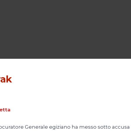
rak
etta
 Procuratore Generale egiziano ha messo sotto accusa p