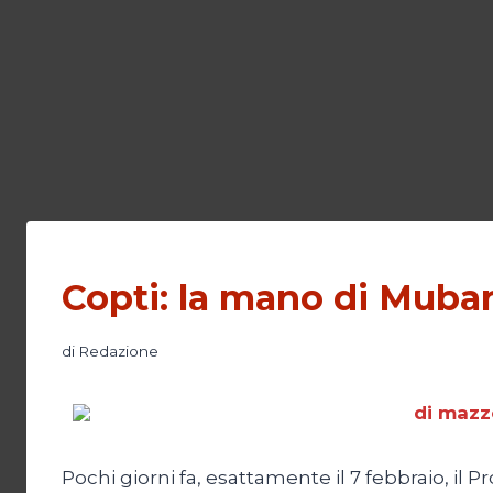
Copti: la mano di Muba
di
Redazione
di mazz
Pochi giorni fa, esattamente il 7 febbraio, il