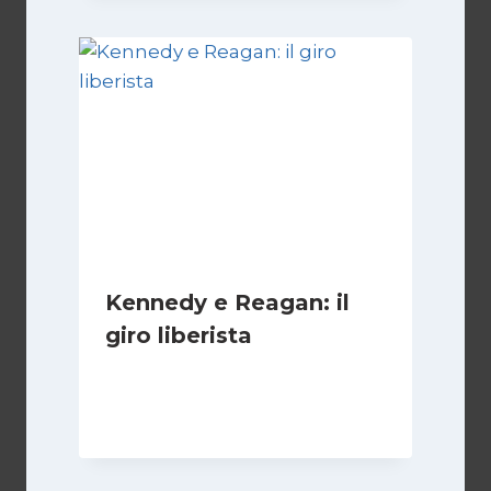
Kennedy e Reagan: il
giro liberista
Di
Juan J. Paz-y-Miño Cepeda
24 Gennaio 2026