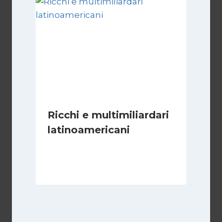
Ricchi e multimiliardari
latinoamericani
Di
Juan J. Paz-y-Miño Cepeda
1 Marzo 2026