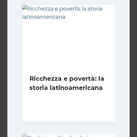
Ricchezza e povertà: la
storia latinoamericana
Di
Juan J. Paz-y-Miño Cepeda
15 Febbraio 2026