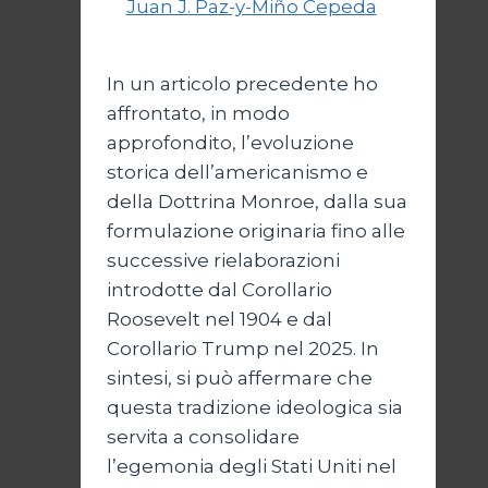
automatizza
Di
Juan J. Paz-y-Miño Cepeda
24
Gennaio 2026
27 Febbraio 2026
In un articolo precedente ho
affrontato, in modo
approfondito, l’evoluzione
storica dell’americanismo e
della Dottrina Monroe, dalla sua
formulazione originaria fino alle
successive rielaborazioni
introdotte dal Corollario
Roosevelt nel 1904 e dal
Corollario Trump nel 2025. In
sintesi, si può affermare che
questa tradizione ideologica sia
servita a consolidare
l’egemonia degli Stati Uniti nel