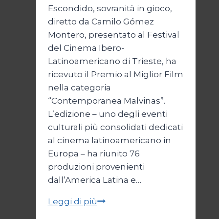
Escondido, sovranità in gioco,
diretto da Camilo Gómez
Montero, presentato al Festival
del Cinema Ibero-
Latinoamericano di Trieste, ha
ricevuto il Premio al Miglior Film
nella categoria
“Contemporanea Malvinas”.
L’edizione – uno degli eventi
culturali più consolidati dedicati
al cinema latinoamericano in
Europa – ha riunito 76
produzioni provenienti
dall’America Latina e…
“Lago
Leggi di più
Escondido”,