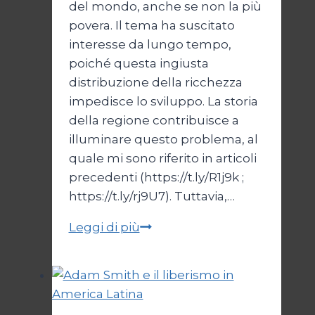
del mondo, anche se non la più
povera. Il tema ha suscitato
interesse da lungo tempo,
poiché questa ingiusta
distribuzione della ricchezza
impedisce lo sviluppo. La storia
della regione contribuisce a
illuminare questo problema, al
quale mi sono riferito in articoli
precedenti (https://t.ly/R1j9k ;
https://t.ly/rj9U7). Tuttavia,…
Ricchezza
Leggi di più
e
povertà:
la
storia