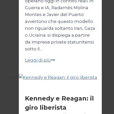
operano oggi in conflitti reali. In
Guerra e IA, Radamés Molina
Montes e Javier del Puerto
avvertono che questo modello
non riguarda soltanto Iran, Gaza
o Ucraina: si dispiega a partire
da imprese private statunitensi
sotto il…
IA,
Leggi di più
guerra
e
potere:
quando
Cultura
la
Kennedy e Reagan: il
morte
giro liberista
si