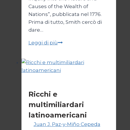
Causes of the Wealth of
Nations”, pubblicata nel 1776.
Prima di tutto, Smith cercò di
dare…
Adam
Leggi di più
Smith
e
il
liberismo
in
Cultura
America
Ricchi e
Latina
multimiliardari
latinoamericani
Di
Juan J. Paz-y-Miño Cepeda
1