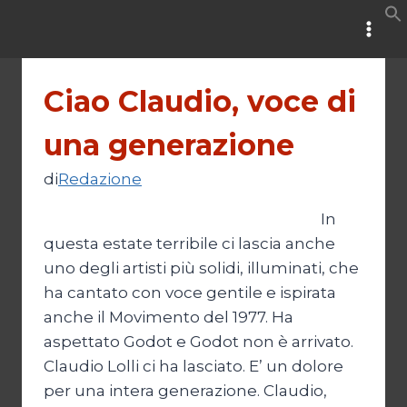
Salta
al
contenuto
Ciao Claudio, voce di
una generazione
di
Redazione
In
questa estate terribile ci lascia anche
uno degli artisti più solidi, illuminati, che
ha cantato con voce gentile e ispirata
anche il Movimento del 1977. Ha
aspettato Godot e Godot non è arrivato.
Claudio Lolli ci ha lasciato. E’ un dolore
per una intera generazione. Claudio,