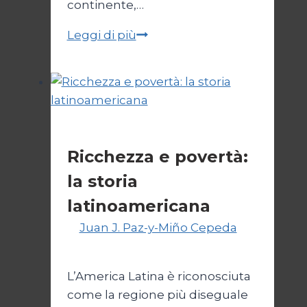
continente,…
Kennedy
Leggi di più
e
Reagan:
il
giro
liberista
Cultura
Ricchezza e povertà:
la storia
latinoamericana
Di
Juan J. Paz-y-Miño Cepeda
15
Febbraio 2026
27 Febbraio 2026
L’America Latina è riconosciuta
come la regione più diseguale