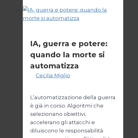
la
NATO
in
Argentina
Cultura
IA, guerra e potere:
quando la morte si
automatizza
Di
Cecilia Miglio
15 Marzo 2026
22
Marzo 2026
L’automatizzazione della guerra
è già in corso. Algoritmi che
selezionano obiettivi,
accelerano gli attacchi e
diluiscono le responsabilità