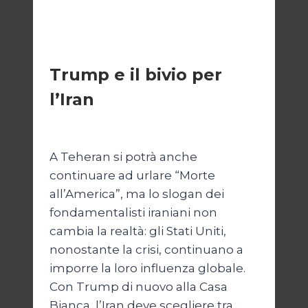
ESTERI
Trump e il bivio per
l’Iran
Di
Kamran Babazadeh
8 Febbraio 2025
A Teheran si potrà anche
continuare ad urlare “Morte
all’America”, ma lo slogan dei
fondamentalisti iraniani non
cambia la realtà: gli Stati Uniti,
nonostante la crisi, continuano a
imporre la loro influenza globale.
Con Trump di nuovo alla Casa
Bianca, l’Iran deve scegliere tra