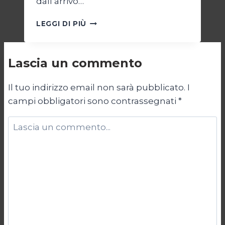
dall’arrivo…
ARGENTINA:
LEGGI DI PIÙ
LAVORARE
DI
PIÙ
Lascia un commento
PER
VIVERE
PEGGIO
Il tuo indirizzo email non sarà pubblicato.
I
campi obbligatori sono contrassegnati
*