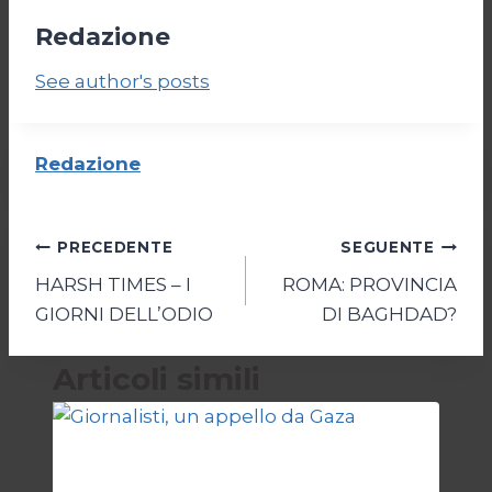
Redazione
See author's posts
Redazione
Navigazione
PRECEDENTE
SEGUENTE
HARSH TIMES – I
ROMA: PROVINCIA
articoli
GIORNI DELL’ODIO
DI BAGHDAD?
Articoli simili