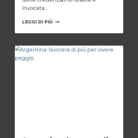
invocata…
ONU
LEGGI DI PIÙ
SENZA
ISRAELE,
ISRAELE
SENZA
ONU
ESTERI