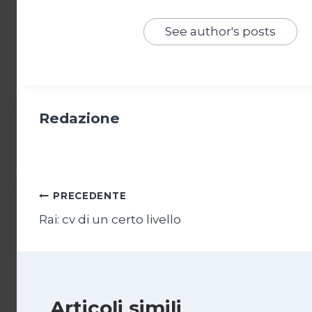
See author's posts
Redazione
Navigazione
PRECEDENTE
Rai: cv di un certo livello
articoli
Articoli simili