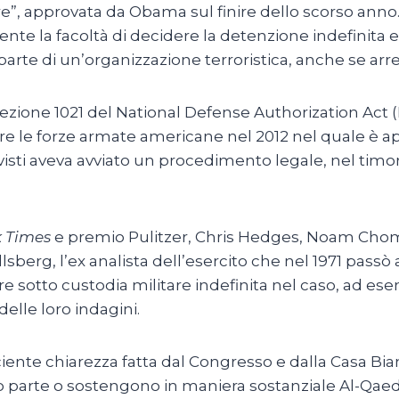
rrore”, approvata da Obama sul finire dello scorso an
te la facoltà di decidere la detenzione indefinita e
rte di un’organizzazione terroristica, anche se arrest
ione 1021 del National Defense Authorization Act (N
iare le forze armate americane nel 2012 nel quale è a
visti aveva avviato un procedimento legale, nel timore
 Times
e premio Pulitzer, Chris Hedges, Noam Choms
lsberg, l’ex analista dell’esercito che nel 1971 passò 
nire sotto custodia militare indefinita nel caso, ad e
elle loro indagini.
ficiente chiarezza fatta dal Congresso e dalla Casa B
 parte o sostengono in maniera sostanziale Al-Qaeda,