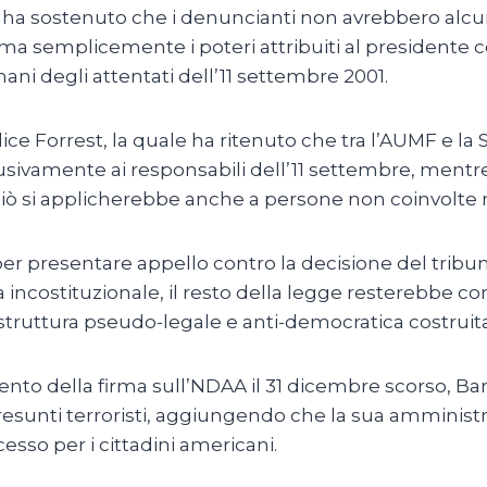
a ha sostenuto che i denuncianti non avrebbero alcu
ma semplicemente i poteri attribuiti al presidente co
ani degli attentati dell’11 settembre 2001.
dice Forrest, la quale ha ritenuto che tra l’AUMF e l
sclusivamente ai responsabili dell’11 settembre, ment
rciò si applicherebbe anche a persone non coinvolte 
er presentare appello contro la decisione del tribu
a incostituzionale, il resto della legge resterebbe 
ruttura pseudo-legale e anti-democratica costruita 
to della firma sull’NDAA il 31 dicembre scorso, Bar
 presunti terroristi, aggiungendo che la sua amminis
cesso per i cittadini americani.