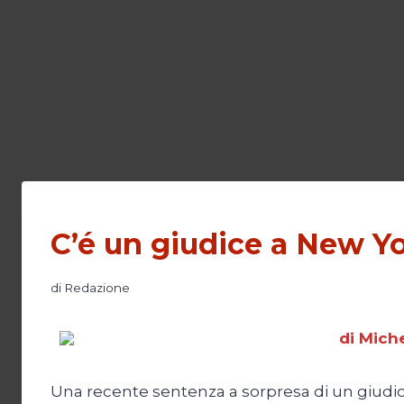
C’é un giudice a New Y
di
Redazione
di Miche
Una recente sentenza a sorpresa di un giudic