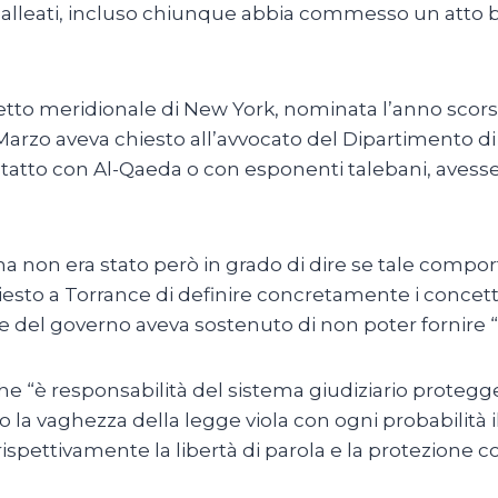
loro alleati, incluso chiunque abbia commesso un atto
tretto meridionale di New York, nominata l’anno scor
arzo aveva chiesto all’avvocato del Dipartimento di 
contatto con Al-Qaeda o con esponenti talebani, avess
 non era stato però in grado di dire se tale compor
esto a Torrance di definire concretamente i concetti
le del governo aveva sostenuto di non poter fornire “
to che “è responsabilità del sistema giudiziario prote
uanto la vaghezza della legge viola con ogni probabili
ispettivamente la libertà di parola e la protezione co