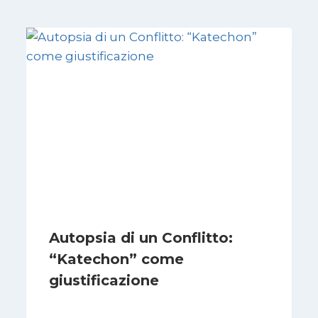
Autopsia di un Conflitto:
“Katechon” come
giustificazione
Di
Kamran Babazadeh
19 Maggio 2026