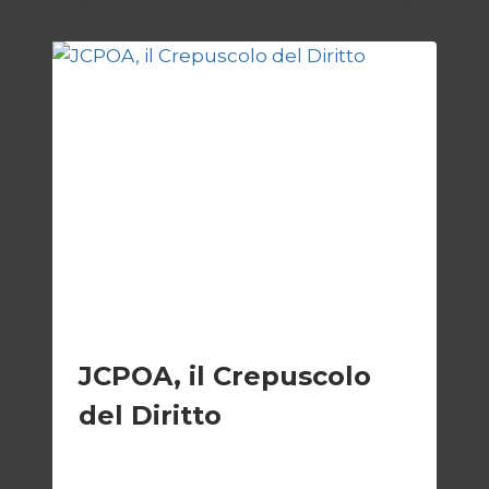
BIVIO
PER
L’IRAN
ESTERI
JCPOA, il Crepuscolo
del Diritto
Di
Kamran Babazadeh
28 Aprile 2026