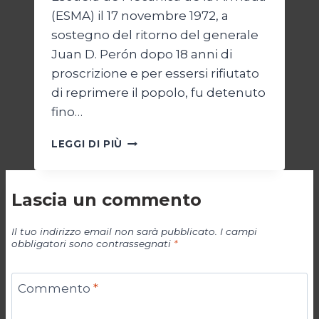
(ESMA) il 17 novembre 1972, a
sostegno del ritorno del generale
Juan D. Perón dopo 18 anni di
proscrizione e per essersi rifiutato
di reprimere il popolo, fu detenuto
fino…
PARALLELO
LEGGI DI PIÙ
42:
LA
NATO
Lascia un commento
IN
ARGENTINA
Il tuo indirizzo email non sarà pubblicato.
I campi
obbligatori sono contrassegnati
*
Commento
*