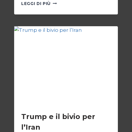
AUTOPSIA
LEGGI DI PIÙ
DI
UN
CONFLITTO:
“KATECHON”
COME
GIUSTIFICAZIONE
ESTERI
Trump e il bivio per
l’Iran