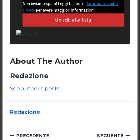
Non inviamo spam! Leggi la nostra
Informativa sulla
privacy
per avere maggiori informazioni.
About The Author
Redazione
See author's posts
Redazione
Navigazione
PRECEDENTE
SEGUENTE