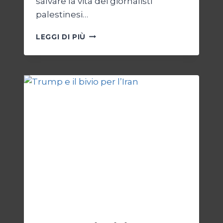
salvare la vita dei giornalisti
palestinesi…
GIORNALISTI,
LEGGI DI PIÙ
UN
APPELLO
DA
GAZA
ESTERI