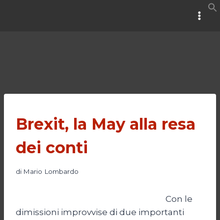
Salta
al
contenuto
Brexit, la May alla resa
dei conti
di
Mario Lombardo
Con le
dimissioni improvvise di due importanti