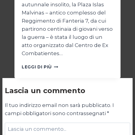
autunnale insolito, la Plaza Islas
Malvinas – antico complesso del
Reggimento di Fanteria 7, da cui
partirono centinaia di giovani verso
la guerra – è stata il luogo di un
atto organizzato dal Centro de Ex
Combatientes…
LE
LEGGI DI PIÙ
MALVINAS
DI
IERI
Lascia un commento
E
DI
OGGI
Il tuo indirizzo email non sarà pubblicato.
I
campi obbligatori sono contrassegnati
*