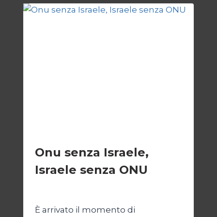
“KATECHON”
COME
GIUSTIFICAZIONE
ESTERI
Onu senza Israele,
Israele senza ONU
Di
Nicoletta Dentico
23 Giugno 2025
È arrivato il momento di