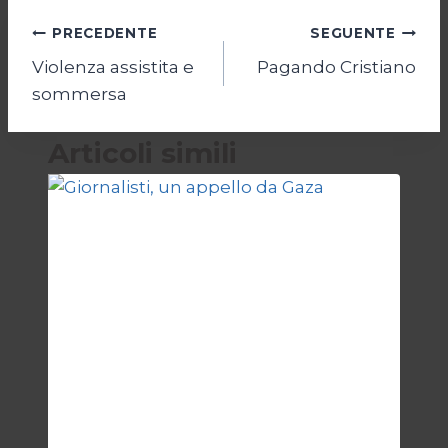
Navigazione
PRECEDENTE
SEGUENTE
Violenza assistita e
Pagando Cristiano
articoli
sommersa
Articoli simili
ESTERI