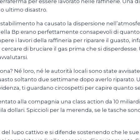
terraferma per essere lavorato nelle raffinerie. Una di
uo ultimo disastro.
 stabilimento ha causato la dispersione nell’atmosfer
ella Bp erano perfettamente consapevoli di quanto 
 i lavori della raffineria per riparare il guasto, in
r cercare di bruciare il gas prima che si disperdesse.
vvalutarsi.
ona? Né loro, né le autorità locali sono state avvisa
guasto soltanto due settimane dopo averlo riparato.
evidenza, ti guardano circospetti per capire quanto se
sentato alla compagnia una class action da 10 miliard
a dollari. Spiccioli per la merenda, se le tasche son
e del lupo cattivo e si difende sostenendo che le su