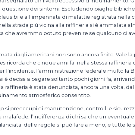
 mai segnalato un livello eccessivo d’inquinamento. 
a questione dei sintomi. Escludendo piaghe bibliche 
sibile all’impennata di malattie registrata nella ci
i nella strada più vicina alla raffineria si è ammalat
cosa che avremmo potuto prevenire se qualcuno ci a
ata dagli americani non sono ancora finite. Vale la 
es
ricorda che cinque anni fa, nella stessa raffineria
Per l’incidente, l’amministrazione federale multò la B
è decisa a pagare soltanto pochi giorni fa, arrivando a
 raffineria è stata denunciata, ancora una volta, dal
nquinamento atmosferico consentito.
 Bp si preoccupi di manutenzione, controlli e sicure
 malafede, l’indifferenza di chi sa che un’eventuale 
sbilanciata, delle regole si può fare a meno, e tutte