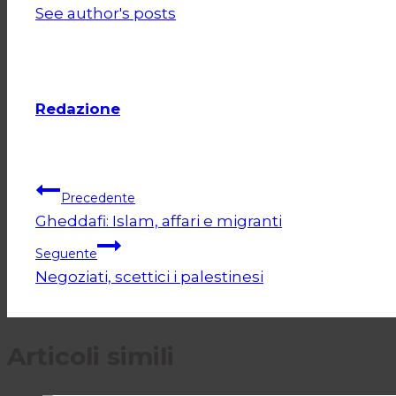
See author's posts
Redazione
Navigazione
Precedente
Gheddafi: Islam, affari e migranti
articoli
Seguente
Negoziati, scettici i palestinesi
Articoli simili