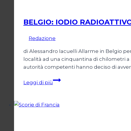
Ambiente
BELGIO: IODIO RADIOATTIV
Di
Redazione
3 Settembre 2008
di Alessandro Iacuelli Allarme in Belgio pe
località ad una cinquantina di chilometri a s
autorità competenti hanno deciso di avvert
BELGIO:
Leggi di più
IODIO
RADIOATTIVO
DISPERSO
SUL
TERRENO
Ambiente