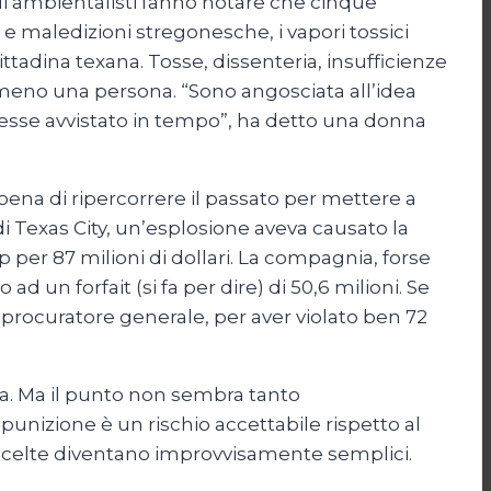
Gli ambientalisti fanno notare che cinque
e maledizioni stregonesche, i vapori tossici
ttadina texana. Tosse, dissenteria, insufficienze
a almeno una persona. “Sono angosciata all’idea
vesse avvistato in tempo”, ha detto una donna
pena di ripercorrere il passato per mettere a
 di Texas City, un’esplosione aveva causato la
p per 87 milioni di dollari. La compagnia, forse
d un forfait (si fa per dire) di 50,6 milioni. Se
 procuratore generale, per aver violato ben 72
zza. Ma il punto non sembra tanto
punizione è un rischio accettabile rispetto al
 le scelte diventano improvvisamente semplici.