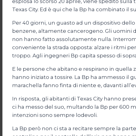
esplosa lo scorso 20 aprile, viene spedito sulla 
Texas City. Ed è qui che la Bp ha combinato il s
Per 40 giorni, un guasto ad un dispositivo dello
benzene, altamente cancerogeno. Gli uomini d
non hanno fatto assolutamente nulla. Interrompere
conveniente la strada opposta: alzare i ritmi pe
troppo. Agli ingegneri Bp capita spesso di sopra
E le persone che abitano e respirano in quella z
hanno iniziato a tossire. La Bp ha ammesso il 
marachella fanno finta di niente e, davanti all’
In risposta, gli abitanti di Texas City hanno pre
ci ha messo del suo, multando la Bp per 600 mil
intenzioni sono sempre lodevoli.
La Bp però non ci sta a recitare sempre la part