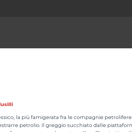
usilli
essico, la più famigerata fra le compagnie petrolife
 ad estrarre petrolio. Il greggio succhiato dalle pia