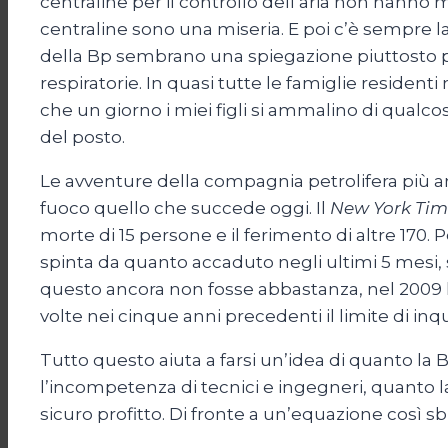
centraline per il controllo dell’aria non hanno
centraline sono una miseria. E poi c’è sempre l
della Bp sembrano una spiegazione piuttosto plau
respiratorie. In quasi tutte le famiglie resident
che un giorno i miei figli si ammalino di qual
del posto.
Le avventure della compagnia petrolifera più am
fuoco quello che succede oggi. Il
New York Tim
morte di 15 persone e il ferimento di altre 170. 
spinta da quanto accaduto negli ultimi 5 mesi, si 
questo ancora non fosse abbastanza, nel 2009 la
volte nei cinque anni precedenti il limite di i
Tutto questo aiuta a farsi un’idea di quanto la
l’incompetenza di tecnici e ingegneri, quanto la
sicuro profitto. Di fronte a un’equazione così 