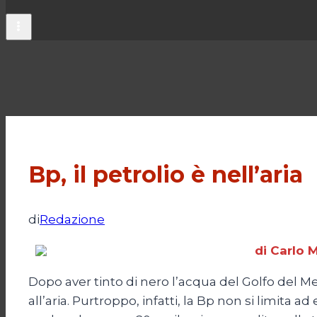
Bp, il petrolio è nell’aria
di
Redazione
di Carlo M
Dopo aver tinto di nero l’acqua del Golfo del M
all’aria. Purtroppo, infatti, la Bp non si limita