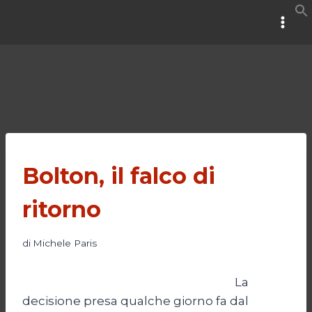
Salta
al
contenuto
Bolton, il falco di
ritorno
di
Michele Paris
La
decisione presa qualche giorno fa dal