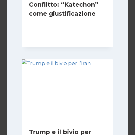
Conflitto: “Katechon”
come giustificazione
Di
Kamran Babazadeh
19 Maggio 2026
Trump e il bivio per