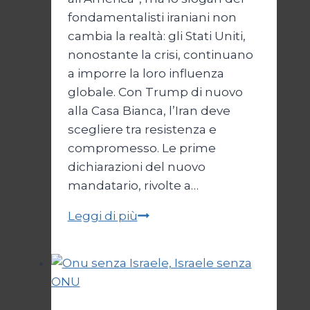
fondamentalisti iraniani non
cambia la realtà: gli Stati Uniti,
nonostante la crisi, continuano
a imporre la loro influenza
globale. Con Trump di nuovo
alla Casa Bianca, l’Iran deve
scegliere tra resistenza e
compromesso. Le prime
dichiarazioni del nuovo
mandatario, rivolte a…
Trump
Leggi di più
e
il
bivio
per
l’Iran