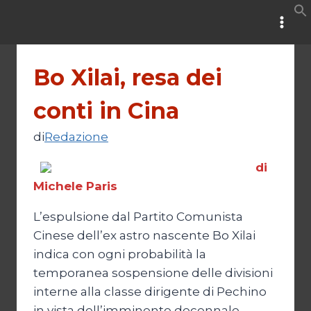
Salta
al
contenuto
Bo Xilai, resa dei
conti in Cina
di
Redazione
di
Michele Paris
L’espulsione dal Partito Comunista
Cinese dell’ex astro nascente Bo Xilai
indica con ogni probabilità la
temporanea sospensione delle divisioni
interne alla classe dirigente di Pechino
in vista dell’imminente decennale