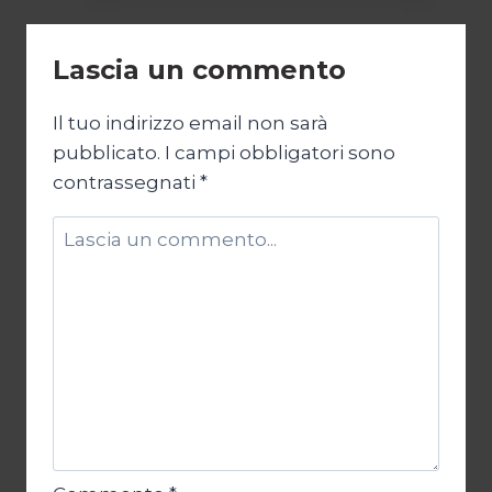
regime
di
Lascia un commento
emergenza/2
Il tuo indirizzo email non sarà
pubblicato.
I campi obbligatori sono
contrassegnati
*