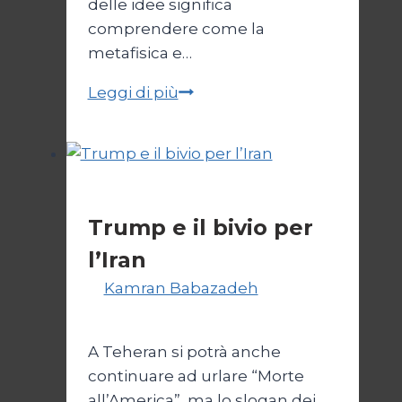
delle idee significa
comprendere come la
metafisica e…
Autopsia
Leggi di più
di
un
Conflitto:
“Katechon”
Esteri
come
Trump e il bivio per
giustificazione
l’Iran
Di
Kamran Babazadeh
8
Febbraio 2025
A Teheran si potrà anche
continuare ad urlare “Morte
all’America”, ma lo slogan dei