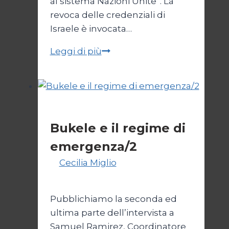
al sistema Nazioni Unite”. La
revoca delle credenziali di
Israele è invocata…
Onu
Leggi di più
senza
Israele,
Israele
senza
Esteri
ONU
Bukele e il regime di
emergenza/2
Di
Cecilia Miglio
15 Settembre
2024
Pubblichiamo la seconda ed
ultima parte dell’intervista a
Samuel Ramirez, Coordinatore