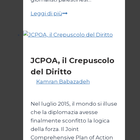
Giornalisti,
Leggi di più
un
appello
da
Gaza
Esteri
JCPOA, il Crepuscolo
del Diritto
Di
Kamran Babazadeh
28 Aprile
2026
1 Maggio 2026
Nel luglio 2015, il mondo si illuse
che la diplomazia avesse
finalmente sconfitto la logica
della forza. Il Joint
Comprehensive Plan of Action