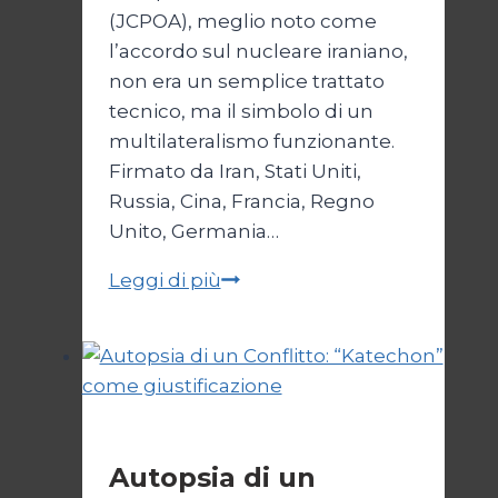
(JCPOA), meglio noto come
l’accordo sul nucleare iraniano,
non era un semplice trattato
tecnico, ma il simbolo di un
multilateralismo funzionante.
Firmato da Iran, Stati Uniti,
Russia, Cina, Francia, Regno
Unito, Germania…
JCPOA,
Leggi di più
il
Crepuscolo
del
Diritto
Esteri
Autopsia di un