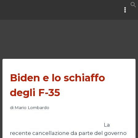
Salta
al
contenuto
Biden e lo schiaffo
degli F-35
di
Mario Lombardo
La
recente cancellazione da parte del governo