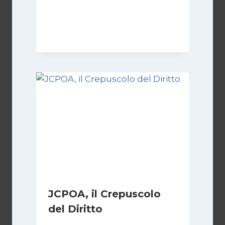
Di
Kamran Babazadeh
8 Febbraio 2025
JCPOA, il Crepuscolo
del Diritto