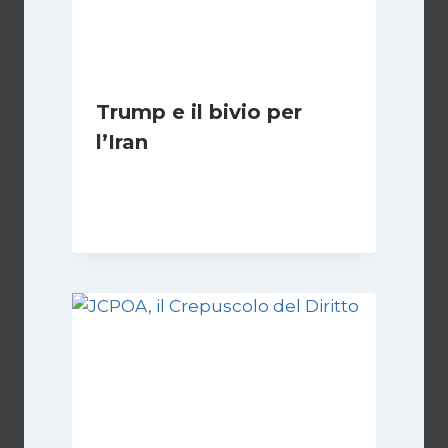
Trump e il bivio per
l’Iran
Di
Kamran Babazadeh
8 Febbraio 2025