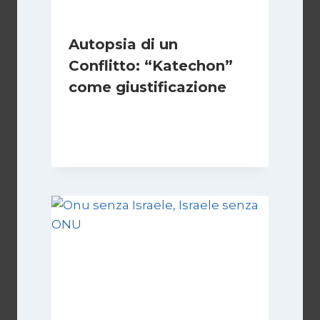
Autopsia di un
Conflitto: “Katechon”
come giustificazione
Di
Kamran Babazadeh
19 Maggio 2026