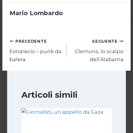
Mario Lombardo
Navigazione
PRECEDENTE
SEGUENTE
Extraliscio – punk da
Clemons, lo scalpo
articoli
balera
dell’Alabama
Articoli simili