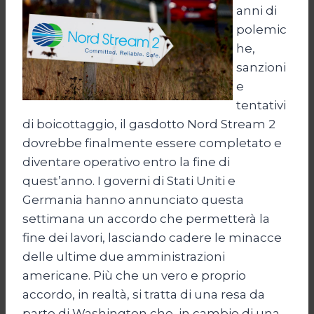
anni di
polemic
he,
sanzioni
e
tentativi
di boicottaggio, il gasdotto Nord Stream 2
dovrebbe finalmente essere completato e
diventare operativo entro la fine di
quest’anno. I governi di Stati Uniti e
Germania hanno annunciato questa
settimana un accordo che permetterà la
fine dei lavori, lasciando cadere le minacce
delle ultime due amministrazioni
americane. Più che un vero e proprio
accordo, in realtà, si tratta di una resa da
parte di Washington che, in cambio di una