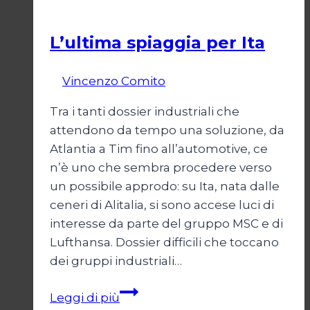
Economia
scacco
L’ultima spiaggia per Ita
Di
Vincenzo Comito
17 Febbraio 2022
Tra i tanti dossier industriali che
attendono da tempo una soluzione, da
Atlantia a Tim fino all’automotive, ce
n’è uno che sembra procedere verso
un possibile approdo: su Ita, nata dalle
ceneri di Alitalia, si sono accese luci di
interesse da parte del gruppo MSC e di
Lufthansa. Dossier difficili che toccano
dei gruppi industriali…
L’ultima
Leggi di più
spiaggia