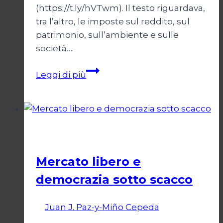
(https://t.ly/hVTwm). Il testo riguardava,
tra l’altro, le imposte sul reddito, sul
patrimonio, sull’ambiente e sulle
società….
Tassare
Leggi di più
i
ricchi
Economia
Mercato libero e
democrazia sotto scacco
Di
Juan J. Paz-y-Miño Cepeda
3 Marzo
2025