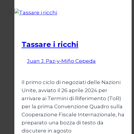
e
libera
economia
Economia
Tassare i ricchi
Di
Juan J. Paz-y-Miño Cepeda
1
Settembre 2024
27 Febbraio 2026
Il primo ciclo di negoziati delle Nazioni
Unite, avviato il 26 aprile 2024 per
arrivare ai Termini di Riferimento (ToR)
per la prima Convenzione Quadro sulla
Cooperazione Fiscale Internazionale, ha
preparato una bozza di testo da
discutere in agosto