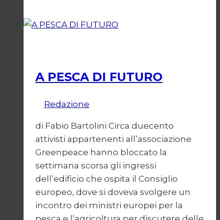
per
Ita
Economia
A PESCA DI FUTURO
Di
Redazione
21 Dicembre 2007
di Fabio Bartolini Circa duecento
attivisti appartenenti all’associazione
Greenpeace hanno bloccato la
settimana scorsa gli ingressi
dell’edificio che ospita il Consiglio
europeo, dove si doveva svolgere un
incontro dei ministri europei per la
pesca e l’agricoltura per discutere delle