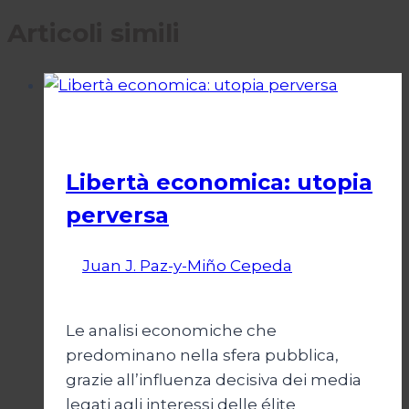
Articoli simili
Economia
Libertà economica: utopia
perversa
Di
Juan J. Paz-y-Miño Cepeda
22 Luglio
2024
Le analisi economiche che
predominano nella sfera pubblica,
grazie all’influenza decisiva dei media
legati agli interessi delle élite