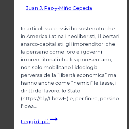
Di
Juan J. Paz-y-Miño Cepeda
18 Agosto
2024
In articoli successivi ho sostenuto che
in America Latina i neoliberisti, i libertari
anarco-capitalisti, gli imprenditori che
la pensano come loro e i governi
imprenditoriali che li rappresentano,
non solo mobilitano l’ideologia
perversa della “libertà economica” ma
hanno anche come “nemici” le tasse, i
diritti del lavoro, lo Stato
(https://t.ly/LbewH) e, per finire, persino
l’idea…
Giustizia
Leggi di più
ingiusta