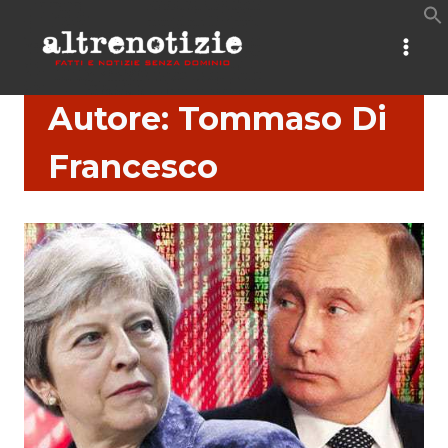
Salta
al
contenuto
Autore: Tommaso Di
Francesco