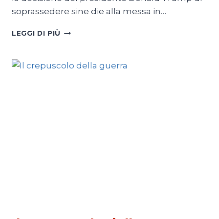
soprassedere sine die alla messa in…
L’AMMINISTRAZIONE
LEGGI DI PIÙ
TRUMP
E
L’IRAN
PESCATI NELLA RETE