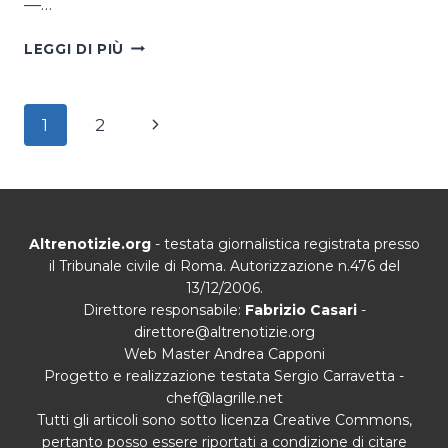
—…
LA
LEGGI DI PIÙ
COLLOCAZIONE
DI
DONALD
Navigazione
Pagina
1
2
TRUMP
pagina
successiva
Altrenotizie.org
- testata giornalistica registrata presso
il Tribunale civile di Roma. Autorizzazione n.476 del
13/12/2006.
Direttore responsabile:
Fabrizio Casari
-
direttore@altrenotizie.org
Web Master Andrea Capponi
Progetto e realizzazione testata Sergio Carravetta -
chef@lagrille.net
Tutti gli articoli sono sotto licenza Creative Commons,
pertanto posso essere riportati a condizione di citare