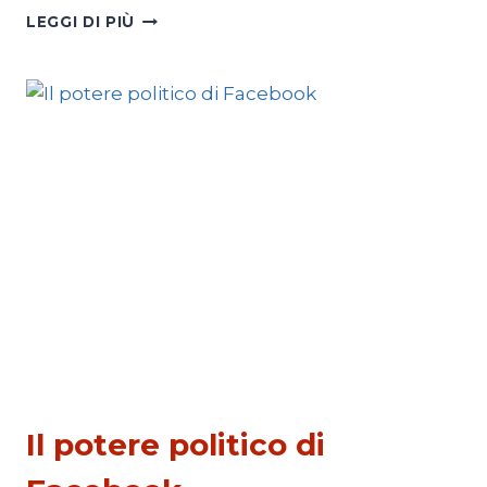
TRUMP
LEGGI DI PIÙ
E
IL
CONFLITTO
IN
UCRAINA
PESCATI NELLA RETE
Il potere politico di