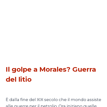
PESCATI NELLA RETE
Il golpe a Morales? Guerra
del litio
Di
Thierry Meyssan
28 Marzo 2021
È dalla fine del XIX secolo che il mondo assiste
alle guerre per il petrolio. Ora iniziano quelle