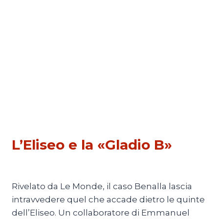
PESCATI NELLA RETE
L’Eliseo e la «Gladio B»
Di
Thierry Meyssan
29 Luglio 2018
Rivelato da Le Monde, il caso Benalla lascia
intravvedere quel che accade dietro le quinte
dell’Eliseo. Un collaboratore di Emmanuel