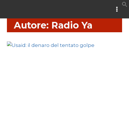
Salta
al
contenuto
Autore: Radio Ya
PESCATI NELLA RETE