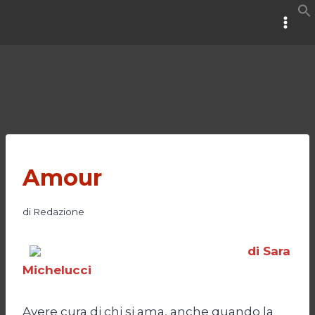
Salta
al
contenuto
Amour
di
Redazione
di Sara
Michelucci
Avere cura di chi si ama, anche quando la