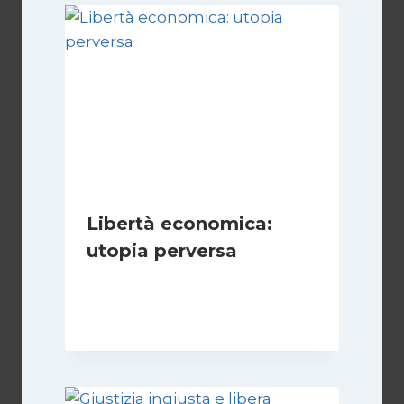
Libertà economica:
utopia perversa
Di
Juan J. Paz-y-Miño Cepeda
22 Luglio 2024