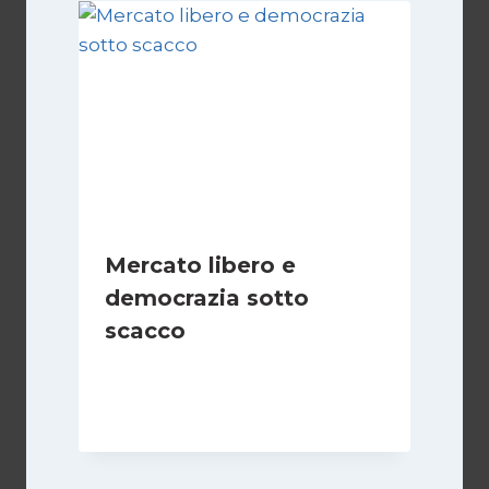
Mercato libero e
democrazia sotto
scacco
Di
Juan J. Paz-y-Miño Cepeda
3 Marzo 2025