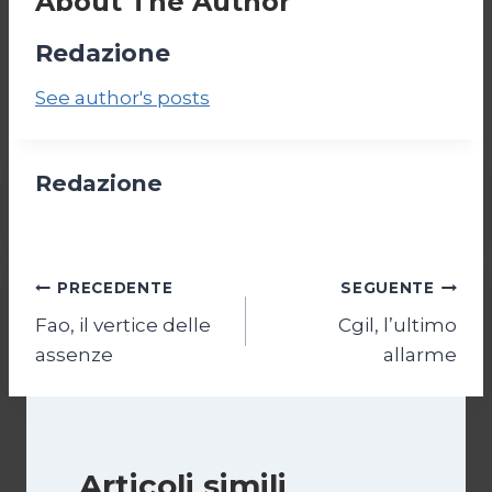
About The Author
Redazione
See author's posts
Redazione
Navigazione
PRECEDENTE
SEGUENTE
Fao, il vertice delle
Cgil, l’ultimo
articoli
assenze
allarme
Articoli simili