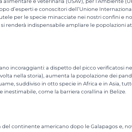
zza alimentare e veterinaria (USAV), per l’Ambiente (UF
uppo d’esperti e conoscitori dell’Unione Internaziona
utele per le specie minacciate nei nostri confini e n
i renderà indispensabile ampliare le popolazioni att
ano incoraggianti: a dispetto del picco verificatosi ne
olta nella storia), aumenta la popolazione dei panda,
, suddiviso in otto specie in Africa e in Asia, tutte
e inestimabile, come la barriera corallina in Belize.
na del continente americano dopo le Galapagos e, nov