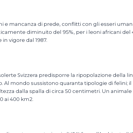
i e mancanza di prede, conflitti con gli esseri uma
ticamente diminuito del 95%, per i leoni africani del
 in vigore dal 1987.
olerte Svizzera predisporre la ripopolazione della l
Al mondo sussistono quaranta tipologie di felini; il 
zza dalla spalla di circa 50 centimetri. Un animale b
0 ai 400 km2.