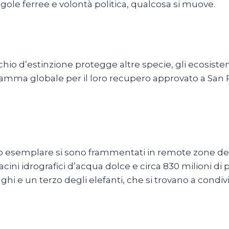
egole ferree e volontà politica, qualcosa si muove.
schio d’estinzione protegge altre specie, gli ecosistemi
amma globale per il loro recupero approvato a San Pi
o esemplare si sono frammentati in remote zone dell
bacini idrografici d’acqua dolce e circa 830 milioni d
i e un terzo degli elefanti, che si trovano a condivider