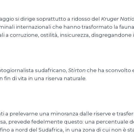
aggio si dirige soprattutto a ridosso del
Kruger Nati
minali internazionali che hanno trasformato la fauna s
 a corruzione, ostilità, insicurezza, disgregandone il
togiornalista sudafricano,
Stirton
che ha sconvolto 
 fin di vita in una riserva naturale.
vati a prelevarne una minoranza dalle riserve e trasferi
rsa, prevede fedelmente questo: una percentuale del 
 fino a nord del Sudafrica, in una zona di cui non è s