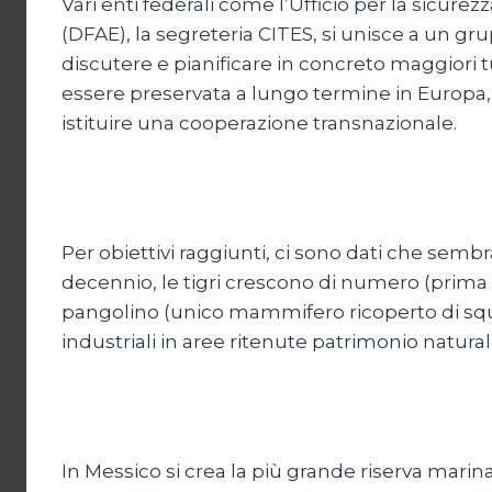
Vari enti federali come l’Ufficio per la sicure
(DFAE), la segreteria CITES, si unisce a un gr
discutere e pianificare in concreto maggiori t
essere preservata a lungo termine in Europa, s
istituire una cooperazione transnazionale.
Per obiettivi raggiunti, ci sono dati che sembr
decennio, le tigri crescono di numero (prima v
pangolino (unico mammifero ricoperto di squame
industriali in aree ritenute patrimonio natural
In Messico si crea la più grande riserva mari