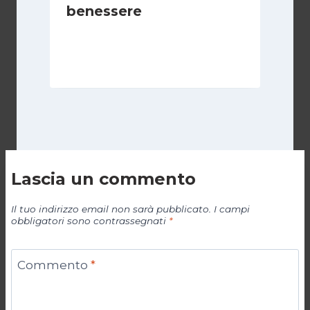
benessere
Di
Juan J. Paz-y-Miño Cepeda
6 Aprile 2025
Lascia un commento
Il tuo indirizzo email non sarà pubblicato.
I campi
obbligatori sono contrassegnati
*
Commento
*