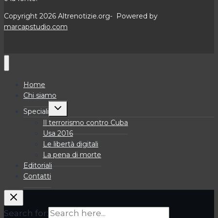
Copyright 2026 Altrenotizie.org- Powered by
marcapstudio.com
Home
Chi siamo
Alterna
Speciali
menu
figlio
Il terrorismo contro Cuba
Usa 2016
Le libertà digitali
La pena di morte
Editoriali
Contatti
Search for: