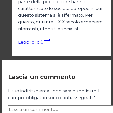
parte della popolazione hanno
caratterizzato le società europee in cui
questo sistema si è affermato. Per
questo, durante il XIX secolo emersero
riformisti, utopisti e socialisti…
Progressismo
Leggi di più
ed
economia
del
benessere
Lascia un commento
Il tuo indirizzo email non sarà pubblicato.
I
campi obbligatori sono contrassegnati
*