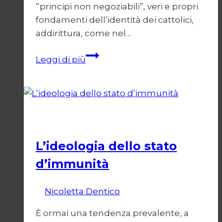
“principi non negoziabili”, veri e propri
fondamenti dell’identità dei cattolici,
addirittura, come nel…
Chi
Leggi di più
sono
io
per
giudicare?
Società
L’ideologia dello stato
d’immunità
Di
Nicoletta Dentico
12 Gennaio 2025
È ormai una tendenza prevalente, a