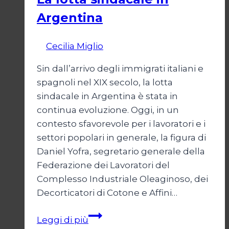
Argentina
Di
Cecilia Miglio
15 Dicembre 2024
Sin dall’arrivo degli immigrati italiani e
spagnoli nel XIX secolo, la lotta
sindacale in Argentina è stata in
continua evoluzione. Oggi, in un
contesto sfavorevole per i lavoratori e i
settori popolari in generale, la figura di
Daniel Yofra, segretario generale della
Federazione dei Lavoratori del
Complesso Industriale Oleaginoso, dei
Decorticatori di Cotone e Affini…
La
Leggi di più
lotta