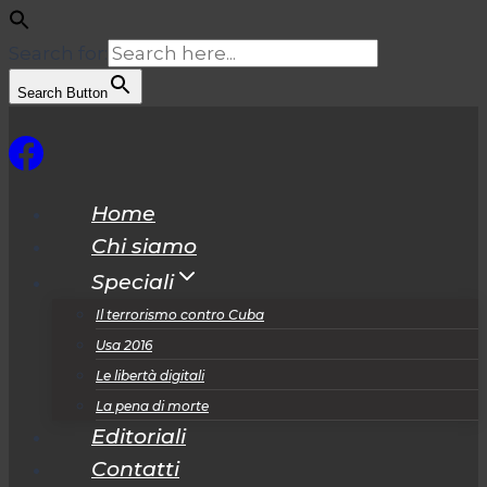
Search for:
Search Button
Salta
al
contenuto
Home
Chi siamo
Speciali
Il terrorismo contro Cuba
Usa 2016
Le libertà digitali
La pena di morte
Editoriali
Contatti