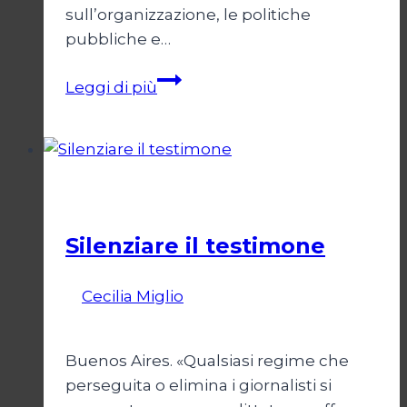
sull’organizzazione, le politiche
pubbliche e…
Sex
Leggi di più
workers
tra
stigma
e
Società
diritti
Silenziare il testimone
Di
Cecilia Miglio
31 Ottobre 2025
27
Febbraio 2026
Buenos Aires. «Qualsiasi regime che
perseguita o elimina i giornalisti si