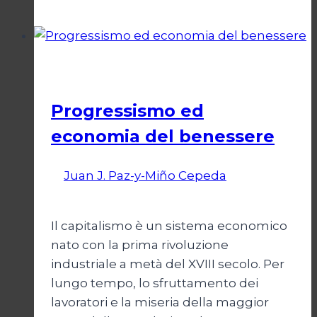
sindacale
in
Argentina
Società
Progressismo ed
economia del benessere
Di
Juan J. Paz-y-Miño Cepeda
6 Aprile
2025
Il capitalismo è un sistema economico
nato con la prima rivoluzione
industriale a metà del XVIII secolo. Per
lungo tempo, lo sfruttamento dei
lavoratori e la miseria della maggior