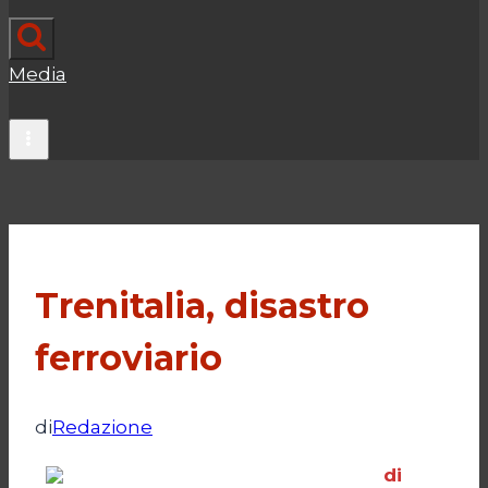
Media
Trenitalia, disastro
ferroviario
di
Redazione
di