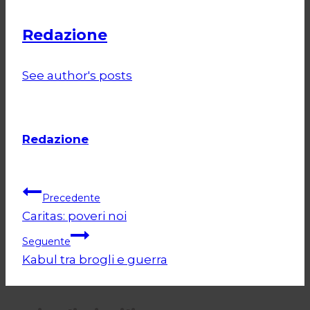
Redazione
See author's posts
Redazione
Navigazione
Precedente
Caritas: poveri noi
articoli
Seguente
Kabul tra brogli e guerra