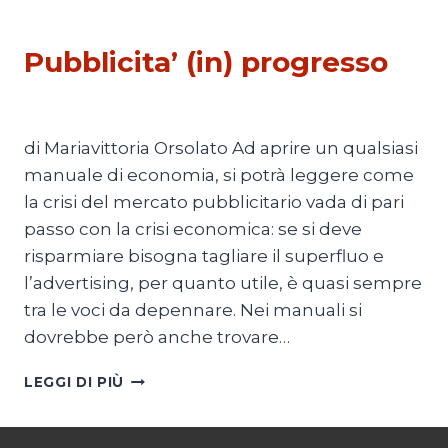
POLITICA
Pubblicita’ (in) progresso
Di
Redazione
29 Ottobre 2011
di Mariavittoria Orsolato Ad aprire un qualsiasi
manuale di economia, si potrà leggere come
la crisi del mercato pubblicitario vada di pari
passo con la crisi economica: se si deve
risparmiare bisogna tagliare il superfluo e
l’advertising, per quanto utile, è quasi sempre
tra le voci da depennare. Nei manuali si
dovrebbe però anche trovare…
PUBBLICITA’
LEGGI DI PIÙ
(IN)
PROGRESSO