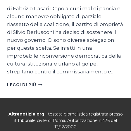
di Fabrizio Casari Dopo alcuni mal di pancia e
alcune manovre obbligate di parziale
riassetto della coalizione, il partito di proprietà
di Silvio Berlusconi ha deciso di sostenere il
nuovo governo. Ci sono diverse spiegazioni
per questa scelta. Se infatti in una
improbabile riconversione democratica della
cultura istituzionale urlano al golpe,
strepitano contro il commissariamento e…
IL
LEGGI DI PIÙ
PDL
SCALA
I
MONTI
Altrenotizie.org
- testata giornalistica registrata presso
il Tribunale civile di Roma. Autorizzazione n.476 del
13/12/2006.