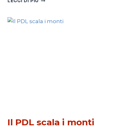
LEGGI DI PIÙ
L’ALLIEVO
DI
SACCONI
POLITICA
Il PDL scala i monti
Di
Redazione
19 Novembre 2011