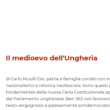
ESTERI
Il medioevo dell’Ungheria
Di
Redazione
27 Aprile 2011
di Carlo Musilli Dio, patria e famiglia conditi con i
nazionalismo e retorica neofascista. Sono questi g
fondamentali della nuova Carta Costituzionale a
dal Parlamento ungherese. Ben 262 voti favorevoli,
testo vergognoso e palesemente antidemocratico