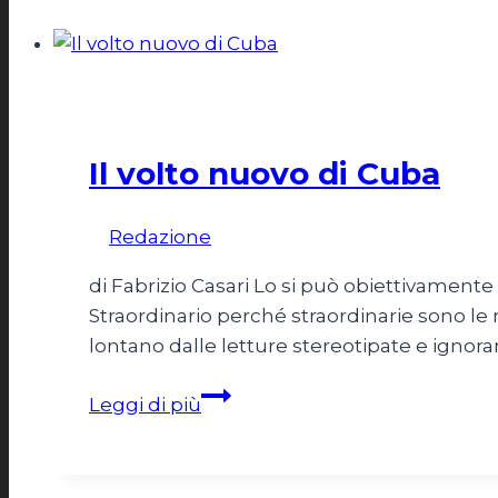
blocco
Onu
contro
gli
Esteri
Usa
Il volto nuovo di Cuba
Di
Redazione
22 Aprile 2011
31 Ottobre 2025
di Fabrizio Casari Lo si può obiettivament
Straordinario perché straordinarie sono le 
lontano dalle letture stereotipate e ignora
Il
Leggi di più
volto
nuovo
di