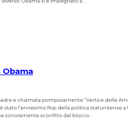
 diverso. Obama si è impegnato a…
 a Obama
h padre e chiamata pomposamente “Vertice delle Amer
 è stato l’ennesimo flop della politica statunitense a 
nne sonoramente sconfitto dal blocco…