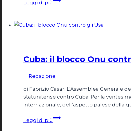
Leggi di più
latina:
schiaffo
a
Obama
Esteri
Cuba: il blocco Onu contr
Di
Redazione
27 Ottobre 2011
di Fabrizio Casari L’Assemblea Generale del
statunitense contro Cuba. Per la ventesima v
internazionale, dell’aspetto palese della 
Cuba:
Leggi di più
il