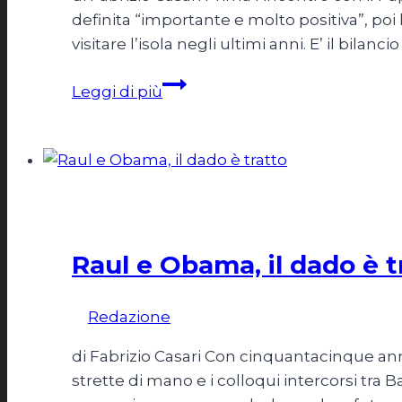
definita “importante e molto positiva”, poi
visitare l’isola negli ultimi anni. E’ il bilanc
Cuba
Leggi di più
al
centro
dello
scenario
Esteri
Raul e Obama, il dado è t
Di
Redazione
13 Aprile 2015
di Fabrizio Casari Con cinquantacinque anni
strette di mano e i colloqui intercorsi tr