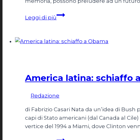
memoria, possono preludere ad un futuro
Raul
Leggi di più
e
Obama,
il
dado
è
Esteri
tratto
America latina: schiaffo
Di
Redazione
18 Aprile 2012
di Fabrizio Casari Nata da un’idea di Bus
capi di Stato americani (dal Canada al Cile)
vertice del 1994 a Miami, dove Clinton ve
America