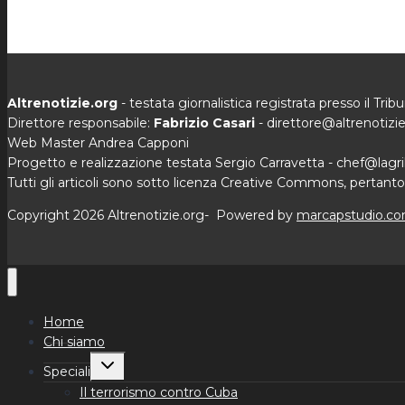
Cuba
Altrenotizie.org
- testata giornalistica registrata presso il Tri
Direttore responsabile:
Fabrizio Casari
- direttore@altrenotizi
Web Master Andrea Capponi
Progetto e realizzazione testata Sergio Carravetta - chef@lagril
Tutti gli articoli sono sotto licenza Creative Commons, pertanto p
Copyright 2026 Altrenotizie.org- Powered by
marcapstudio.c
Home
Chi siamo
Alterna
Speciali
menu
figlio
Il terrorismo contro Cuba