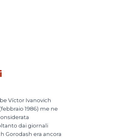
i
be Víctor Ivanovich
 (febbraio 1986) me ne
 considerata
ltanto dai giornali
vich Gorodash era ancora