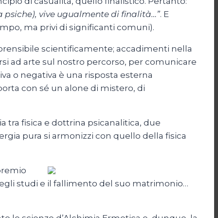
incipio di casualità, quello finalistico. Pertanto:
a psiche), vive ugualmente di finalità…”
. E
mpo, ma privi di significanti comuni).
mprensibile scientificamente; accadimenti nella
arsi ad arte sul nostro percorso, per comunicare
iva o negativa è una risposta esterna
rta con sé un alone di mistero, di
tra fisica e dottrina psicanalitica, due
rgia pura si armonizzi con quello della fisica
 premio
egli studi e il fallimento del suo matrimonio…