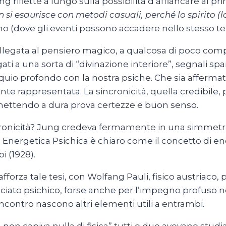
 Jung riflette a lungo sulla possibilità d’affiancare al pr
n si esaurisce con metodi casuali, perché lo spirito (l
smo (dove gli eventi possono accadere nello stesso te
 collegata al pensiero magico, a qualcosa di poco co
ti a una sorta di “divinazione interiore”, segnali sp
quio profondo con la nostra psiche. Che sia affermat
appresentata. La sincronicità, quella credibile, po
e, mettendo a dura prova certezze e buon senso.
ncronicità? Jung credeva fermamente in una simmetria 
n Energetica Psichica è chiaro come il concetto di ene
i (1928).
afforza tale tesi, con Wolfang Pauli, fisico austriaco,
sociato psichico, forse anche per l’impegno profuso n
ncontro nascono altri elementi utili a entrambi.