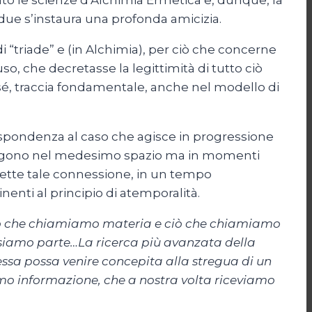
iato le scienze d’Alchimia Ermetica e, dunque, la
i due s’instaura una profonda amicizia.
di “triade” e (in Alchimia), per ciò che concerne
so, che decretasse la legittimità di tutto ciò
er sé, traccia fondamentale, anche nel modello di
rrispondenza al caso che agisce in progressione
rvengono nel medesimo spazio ma in momenti
mmette tale connessione, in un tempo
nenti al principio di atemporalità.
. Ciò che chiamiamo materia e ciò che chiamiamo
 siamo parte…
La ricerca più avanzata della
ssa possa venire concepita alla stregua di un
o informazione, che a nostra volta riceviamo