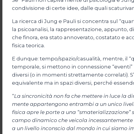
Se “Pauli non capiva niente di psicologia e Jung
condivisione di certe idee, dalle quali scaturiva
La ricerca di Jung e Pauli si concentra sul “quar
la psicoanalisi, la rappresentazione, appunto, d
che finora, era stato annoverato, costatato e acc
fisica teorica.
E dunque: tempo/spazio/casualità, mentre, il “qu
temporale, si mettono in connessione “eventi”
diversi (o in momenti strettamente correlati). 
equivalente ma in spazi diversi, perché essendo 
“
La sincronicità non fa che mettere in luce la 
mente appartengono entrambi a un unico livello
fisica apre le porte a una “smaterializzazione
campo dinamico che veicola incessantemente in
a un livello inconscio dal mondo in cui siamo 