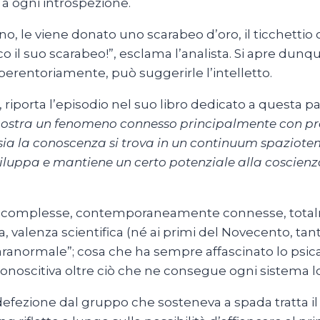
 a ogni introspezione.
o, le viene donato uno scarabeo d’oro, il ticchettio 
o il suo scarabeo!”, esclama l’analista. Si apre dunqu
perentoriamente, può suggerirle l’intelletto.
riporta l’episodio nel suo libro dedicato a questa pa
dimostra un fenomeno connesso principalmente con proc
ia la conoscenza si trova in un continuum spaziotemp
iluppa e mantiene un certo potenziale alla coscienza
uazioni complesse, contemporaneamente connesse, tot
alenza scientifica (né ai primi del Novecento, tanto
ranormale”; cosa che ha sempre affascinato lo psican
noscitiva oltre ciò che ne consegue ogni sistema l
fezione dal gruppo che sosteneva a spada tratta il m