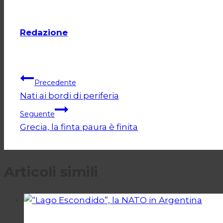
Redazione
Navigazione
Precedente
Nati ai bordi di periferia
articoli
Seguente
Grecia, la finta paura è finita
Articoli simili