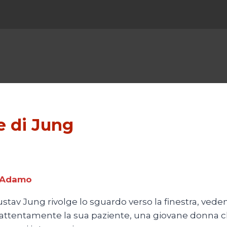
le di Jung
a Adamo
ustav Jung rivolge lo sguardo verso la finestra, ved
ù attentamente la sua paziente, una giovane donna ch