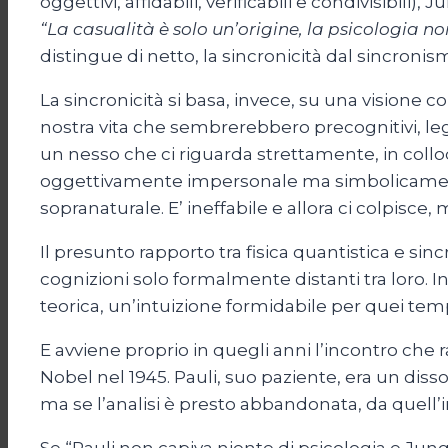
oggettivi, affidabili, verificabili e condivisibili),
“La casualità è solo un’origine, la psicologia no
distingue di netto, la sincronicità dal sincroni
La sincronicità si basa, invece, su una visione
nostra vita che sembrerebbero precognitivi, lega
un nesso che ci riguarda strettamente, in collo
oggettivamente impersonale ma simbolicamente r
sopranaturale. E’ ineffabile e allora ci colpisc
Il presunto rapporto tra fisica quantistica e si
cognizioni solo formalmente distanti tra loro. I
teorica, un’intuizione formidabile per quei temp
E avviene proprio in quegli anni l’incontro che r
Nobel nel 1945. Pauli, suo paziente, era un dis
ma se l’analisi è presto abbandonata, da quell’i