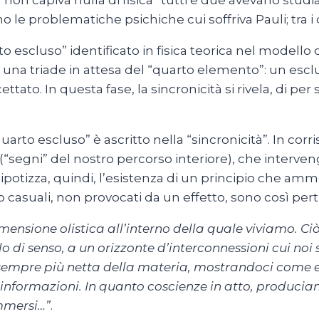
 non capiva nulla di fisica” tutti e due avevano stud
no le problematiche psichiche cui soffriva Pauli; tra 
to escluso” identificato in fisica teorica nel modello 
i una triade in attesa del “quarto elemento”: un esclu
ettato. In questa fase, la sincronicità si rivela, di p
arto escluso” è ascritto nella “sincronicità”. In co
 (“segni” del nostro percorso interiore), che inte
S’ipotizza, quindi, l’esistenza di un principio che a
casuali, non provocati da un effetto, sono così perti
dimensione olistica all’interno della quale viviamo
 di senso, a un orizzonte d’interconnessioni cui noi
” sempre più netta della materia, mostrandoci come e
formazioni. In quanto coscienze in atto, produciam
immersi…”
.