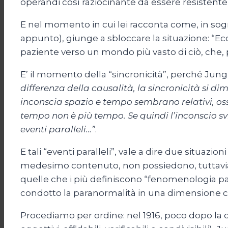
operandi così raziocinante da essere resistente
E nel momento in cui lei racconta come, in sogn
appunto), giunge a sbloccare la situazione: “Ecc
paziente verso un mondo più vasto di ciò, che, 
E’ il momento della “sincronicità”, perché Jung, 
differenza della causalità, la sincronicità si 
inconscia spazio e tempo sembrano relativi, oss
tempo non è più tempo. Se quindi l’inconscio sv
eventi paralleli…”
.
E tali “eventi paralleli”, vale a dire due sit
medesimo contenuto, non possiedono, tuttavia, v
quelle che i più definiscono “fenomenologia pa
condotto la paranormalità in una dimensione co
Procediamo per ordine: nel 1916, poco dopo la de