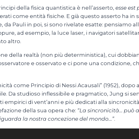
incipi della fisica quantistica è nell’asserto,
esse est 
ati come entità fisiche. E già questo asserto ha in 
e, da Pauli in poi, si sono rivelate esatte: pensiamo 
pure, ad esempio, la luce laser, i navigatori satellita
to altro.
one della realtà (non più deterministica), cui dobbi
 osservatore e osservato e ci pone una condizione, che
à come Principio di Nessi Acausali” (1952), dopo anni di
le. Da studioso inflessibile e pragmatico, Jung si sen
dati empirici di vent’anni e più dedicati alla sincroni
refazione della sua opera che:
“La sincronicità… può 
iguarda la nostra concezione del mondo…”
.