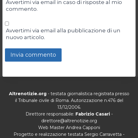
Avvertimi via email in caso di risposte al mio
commento.
Avvertimi via email alla pubblicazione di un
nuovo articolo.
Altrenotizie.org
- testata giornalistica registrata presso
il Tribunale civile di Roma. Autorizzazione n.476 del
13/12/2006.
Direttore responsabile:
Fabrizio Casari
-
direttore@altrenotizie.org
Web Master Andrea Capponi
Progetto e realizzazione testata Sergio Carravetta -