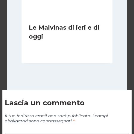
Le Malvinas di ieri e di
oggi
Di
Cecilia Miglio
5 Aprile 2026
Lascia un commento
Il tuo indirizzo email non sarà pubblicato.
I campi
obbligatori sono contrassegnati
*