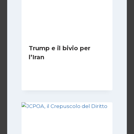
Trump e il bivio per
l’Iran
Di
Kamran Babazadeh
8 Febbraio 2025