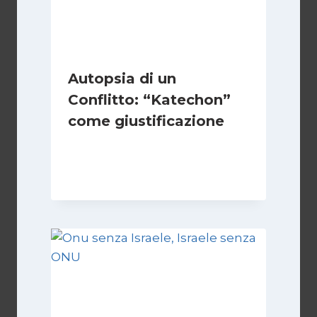
Autopsia di un
Conflitto: “Katechon”
come giustificazione
Di
Kamran Babazadeh
19 Maggio 2026