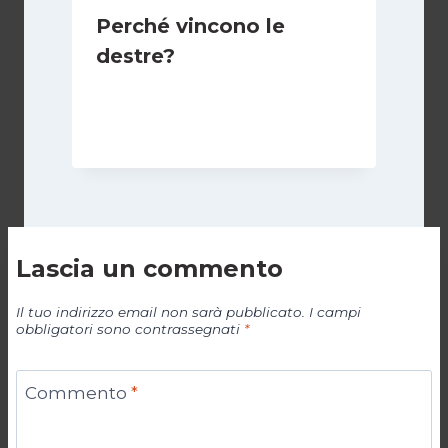
Perché vincono le
destre?
Di
Juan J. Paz-y-Miño Cepeda
3 Settembre 2025
Lascia un commento
Il tuo indirizzo email non sarà pubblicato.
I campi
obbligatori sono contrassegnati
*
Commento
*