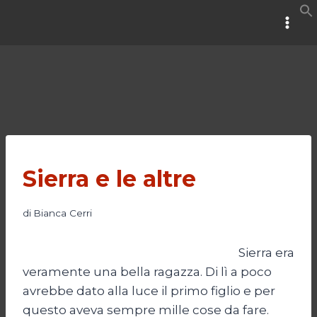
Salta
al
contenuto
Sierra e le altre
di
Bianca Cerri
Sierra era
veramente una bella ragazza. Di lì a poco
avrebbe dato alla luce il primo figlio e per
questo aveva sempre mille cose da fare.