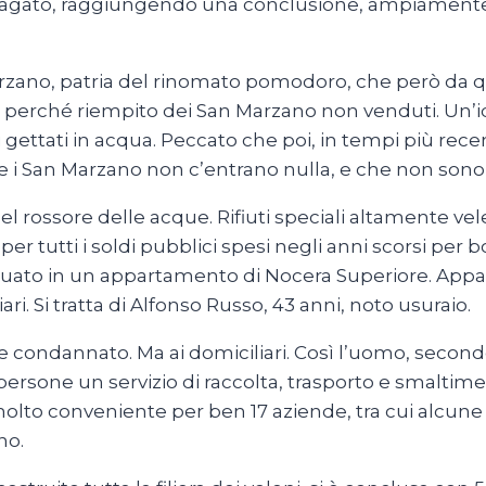
 indagato, raggiungendo una conclusione, ampiamente 
 Marzano, patria del rinomato pomodoro, che però da q
a perché riempito dei San Marzano non venduti. Un’ide
 gettati in acqua. Peccato che poi, in tempi più rece
che i San Marzano non c’entrano nulla, e che non sono sc
del rossore delle acque. Rifiuti speciali altamente vel
tutti i soldi pubblici spesi negli anni scorsi per boni
era situato in un appartamento di Nocera Superiore. 
ari. Si tratta di Alfonso Russo, 43 anni, noto usuraio.
e condannato. Ma ai domiciliari. Così l’uomo, second
ersone un servizio di raccolta, trasporto e smaltiment
molto conveniente per ben 17 aziende, tra cui alcune c
no.