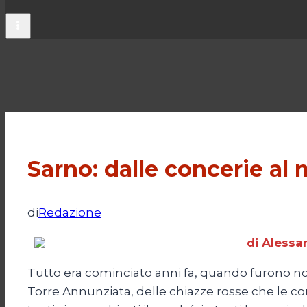
Sarno: dalle concerie al
di
Redazione
di Alessa
Tutto era cominciato anni fa, quando furono nota
Torre Annunziata, delle chiazze rosse che le cor