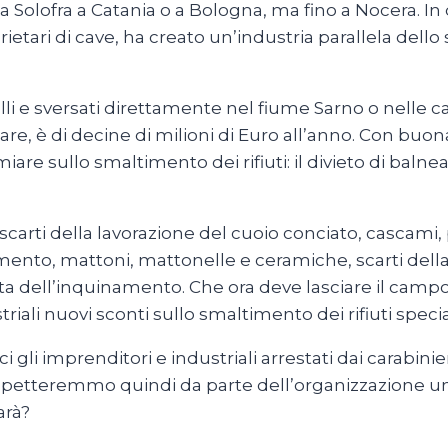
a Solofra a Catania o a Bologna, ma fino a Nocera. In
etari di cave, ha creato un’industria parallela dello
trolli e sversati direttamente nel fiume Sarno o nelle 
care, è di decine di milioni di Euro all’anno. Con bu
re sullo smaltimento dei rifiuti: il divieto di balneazi
ti scarti della lavorazione del cuoio conciato, cascam
mento, mattoni, mattonelle e ceramiche, scarti del
sta dell’inquinamento. Che ora deve lasciare il camp
triali nuovi sconti sullo smaltimento dei rifiuti speciali
gli imprenditori e industriali arrestati dai carabinier
aspetteremmo quindi da parte dell’organizzazione una
arà?