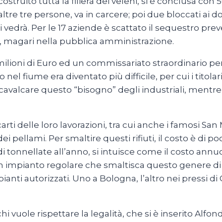
truito tutta la filiera dei veleni, si è conclusa con 50
altre tre persone, va in carcere; poi due bloccati ai d
vedrà. Per le 17 aziende è scattato il sequestro preve
i, magari nella pubblica amministrazione.
 milioni di Euro ed un commissariato straordinario per 
el fiume era diventato più difficile, per cui i titola
o cavalcare questo “bisogno” degli industriali, mentr
rti delle loro lavorazioni, tra cui anche i famosi Sa
 pellami. Per smaltire questi rifiuti, il costo è di po
i tonnellate all’anno, si intuisce come il costo annuo
impianto regolare che smaltisca questo genere di rif
anti autorizzati. Uno a Bologna, l’altro nei pressi d
chi vuole rispettare la legalità, che si è inserito Alf