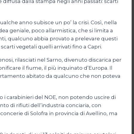
diffusa dalla stampa negli anni passati: scarti
ualche anno subisce un po’ la crisi. Così, nella
a geniale, poco allarmistica, che si limita a
nti, qualcuno abbia provato a prelevare questi
arti vegetali quelli arrivati fino a Capri.
enosi, rilasciati nel Sarno, divenuto discarica per
ficare il fiume, il più inquinato d’Europa. Il
Appartamento abitato da qualcuno che non poteva
o i carabinieri del NOE, non potendo uscire di
o di rifiuti dell’industria conciaria, con
oncerie di Solofra in provincia di Avellino, ma