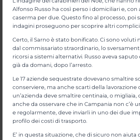
L’indagine dei carabinieri del Noe, che hanno ricos
Alfonso Russo ha così perso i domiciliari e, con 
caserma per due. Questo fino al processo, poi si 
indagini proseguono per scoprire altri complic
Certo, il Sarno è stato bonificato. Ci sono voluti
dal commissariato straordinario, lo sversamento n
ricorsi a sistemi alternativi. Russo aveva saput
già da domani, dopo l’arresto.
Le 17 aziende sequestrate dovevano smaltire sca
conserviere, ma anche scarti della lavorazione dei
un’azienda deve smaltire centinaia, o migliaia, d
anche da osservare che in Campania non c’è un 
e regolarmente, deve inviarli in uno dei due impi
profilo dei costi di trasporto.
E’ in questa situazione, che di sicuro non aiuta 