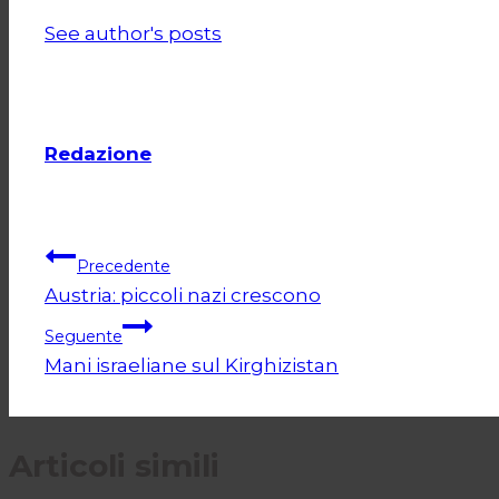
See author's posts
Redazione
Navigazione
Precedente
Austria: piccoli nazi crescono
articoli
Seguente
Mani israeliane sul Kirghizistan
Articoli simili