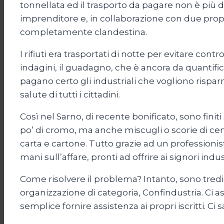
tonnellata ed il trasporto da pagare non è più d
imprenditore e, in collaborazione con due propri
completamente clandestina.
I rifiuti era trasportati di notte per evitare con
indagini, il guadagno, che è ancora da quantifi
pagano certo gli industriali che vogliono risparmia
salute di tutti i cittadini.
Così nel Sarno, di recente bonificato, sono fini
po’ di cromo, ma anche miscugli o scorie di ce
carta e cartone. Tutto grazie ad un professioni
mani sull’affare, pronti ad offrire ai signori indus
Come risolvere il problema? Intanto, sono tredici 
organizzazione di categoria, Confindustria. Ci 
semplice fornire assistenza ai propri iscritti. Ci s