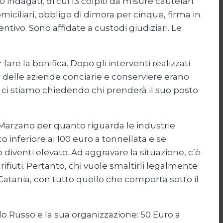
 indagati, di cui 13 colpiti da misure cautelari.
omiciliari, obbligo di dimora per cinque, firma in
ntivo. Sono affidate a custodi giudiziari. Le
fare la bonifica. Dopo gli interventi realizzati
ri delle aziende conciarie e conserviere erano
e ci stiamo chiedendo chi prenderà il suo posto
n Marzano per quanto riguarda le industrie
co inferiore ai 100 euro a tonnellata e se
 diventi elevato. Ad aggravare la situazione, c’è
iuti. Pertanto, chi vuole smaltirli legalmente
i Catania, con tutto quello che comporta sotto il
ondo Russo e la sua organizzazione: 50 Euro a