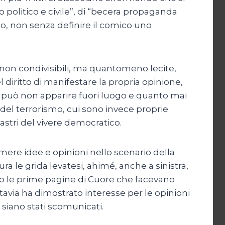
o politico e civile”, di “becera propaganda
o, non senza definire il comico uno
 non condivisibili, ma quantomeno lecite,
l diritto di manifestare la propria opinione,
 non può non apparire fuori luogo e quanto mai
 del terrorismo, cui sono invece proprie
lastri del vivere democratico.
imere idee e opinioni nello scenario della
sura le grida levatesi, ahimé, anche a sinistra,
ero le prime pagine di Cuore che facevano
via ha dimostrato interesse per le opinioni
 siano stati scomunicati.