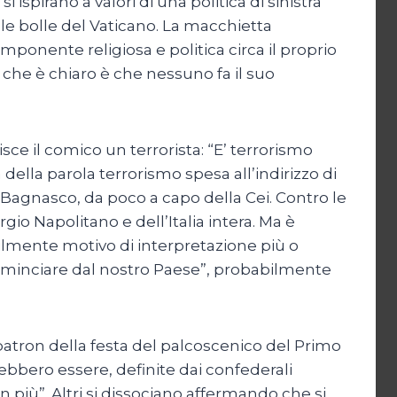
 ispirano a valori di una politica di sinistra
e bolle del Vaticano. La macchietta
omponente religiosa e politica circa il proprio
o che è chiaro è che nessuno fa il suo
e il comico un terrorista: “E’ terrorismo
à della parola terrorismo spesa all’indirizzo di
agnasco, da poco a capo della Cei. Contro le
gio Napolitano e dell’Italia intera. Ma è
acilmente motivo di interpretazione più o
ominciare dal nostro Paese”, probabilmente
 patron della festa del palcoscenico del Primo
rebbero essere, definite dai confederali
 più”. Altri si dissociano affermando che si