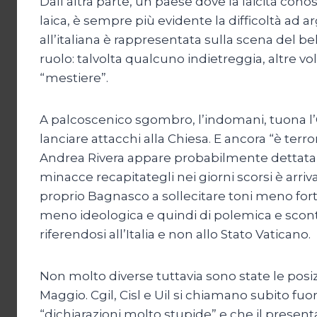
Dall’altra parte, un paese dove la laicità conosc
laica, è sempre più evidente la difficoltà a
all’italiana è rappresentata sulla scena del be
ruolo: talvolta qualcuno indietreggia, altre vo
“mestiere”.
A palcoscenico sgombro, l’indomani, tuona l’
lanciare attacchi alla Chiesa. E ancora “è terro
Andrea Rivera appare probabilmente dettata 
minacce recapitategli nei giorni scorsi è arriv
proprio Bagnasco a sollecitare toni meno forti
meno ideologica e quindi di polemica e scon
riferendosi all’Italia e non allo Stato Vaticano.
Non molto diverse tuttavia sono state le posiz
Maggio. Cgil, Cisl e Uil si chiamano subito fu
“dichiarazioni molto stupide” e che il present