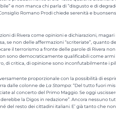
dibile” e non manca chi parla di “disgusto e di degrad
el Consiglio Romano Prodi chiede serenità e buonsens
zioni di Rivera come opinioni e dichiarazioni, magari
esa, se non delle affermazioni “scriteriate”, quanto de
. Evocare il terrorismo a fronte delle parole di Rivera
ca non sono democraticamente qualificabili come armi
ro, di critica, di opinione sono inconfutabilmente i pi
 inversamente proporzionale con la possibilità di espr
Serra dalle colonne de
La Stampa
: “Del tutto fuori mi
nunciate al concerto del Primo Maggio. Se oggi usciss
rebbe la Digos in redazione”. Ancora nessuno tutta
del resto dei cittadini italiani. E’ già tanto che non