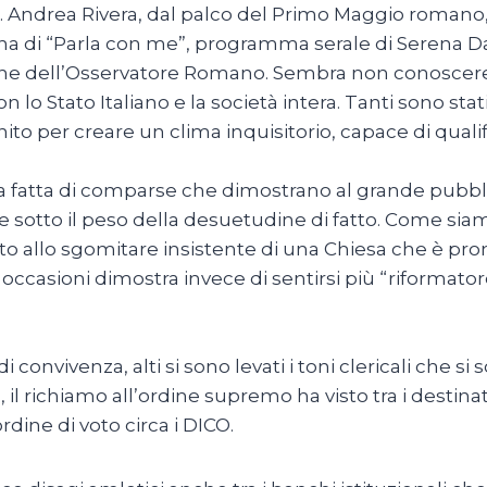
 Andrea Rivera, dal palco del Primo Maggio romano, 
na di “Parla con me”, programma serale di Serena Da
agine dell’Osservatore Romano. Sembra non conoscere
n lo Stato Italiano e la società intera. Tanti sono sta
nito per creare un clima inquisitorio, capace di qual
ana fatta di comparse che dimostrano al grande pubb
 sotto il peso della desuetudine di fatto. Come siam
to allo sgomitare insistente di una Chiesa che è pron
occasioni dimostra invece di sentirsi più “riformator
 convivenza, alti si sono levati i toni clericali che si
, il richiamo all’ordine supremo ha visto tra i destina
dine di voto circa i DICO.