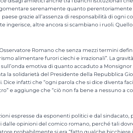
e disagi amletici anche tra i banchi istituzionali che si
d argomentare serenamente quanto perentoriamente l
l paese grazie all’assenza di responsabilità di ogni c
lte ingerisce, altre ancora si scambiano i ruoli. Quell
Osservatore Romano che senza mezzi termini definisc
rismo alimentare furori ciechi e irrazionali”. La gravit
sull’onda emotiva di quanto accaduto a Monsignor B
ata la solidarietà del Presidente della Repubblica Gior
. Dice infatti che “ogni parola che si dice diventa f
tro” e aggiunge che “ciò non fa bene a nessuno a c
ioni espresse da esponenti politici e dal sindacato,
ori dalle opinioni del comico romano, perché tali dov
atore probabilmente si era “fatto qualche bicchiere in