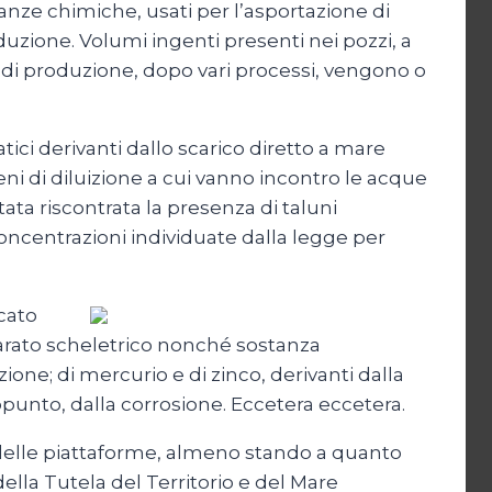
stanze chimiche, usati per l’asportazione di
duzione. Volumi ingenti presenti nei pozzi, a
e di produzione, dopo vari processi, vengono o
atici derivanti dallo scarico diretto a mare
eni di diluizione a cui vanno incontro le acque
ata riscontrata la presenza di taluni
oncentrazioni individuate dalla legge per
icato
parato scheletrico nonché sostanza
zione; di mercurio e di zinco, derivanti dalla
appunto, dalla corrosione. Eccetera eccetera.
à delle piattaforme, almeno stando a quanto
ella Tutela del Territorio e del Mare