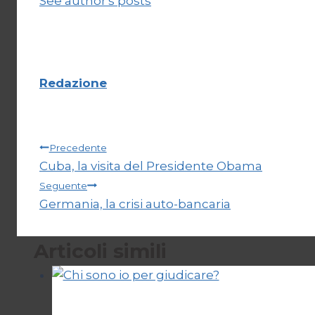
See author's posts
Redazione
Navigazione
Precedente
Cuba, la visita del Presidente Obama
articoli
Seguente
Germania, la crisi auto-bancaria
Articoli simili