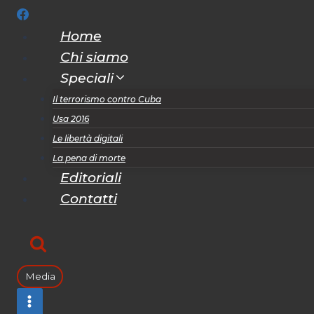
Salta
al
Home
contenuto
Chi siamo
Speciali
Il terrorismo contro Cuba
Usa 2016
Le libertà digitali
La pena di morte
Editoriali
Contatti
Media