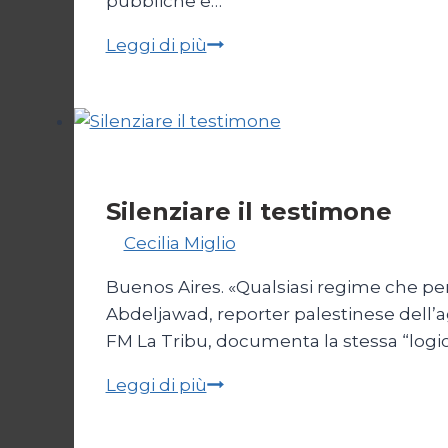
pubbliche e…
Sex
Leggi di più
workers
tra
stigma
e
diritti
Società
Silenziare il testimone
Di
Cecilia Miglio
31 Ottobre 2025
27 Febbr
Buenos Aires. «Qualsiasi regime che per
Abdeljawad, reporter palestinese dell’a
FM La Tribu, documenta la stessa “logica
Silenziare
Leggi di più
il
testimone