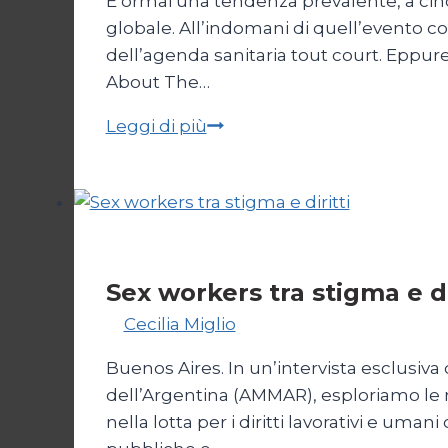
È ormai una tendenza prevalente, a cinq
globale. All’indomani di quell’evento c
dell’agenda sanitaria tout court. Eppur
About The…
L’ideologia
Leggi di più
dello
stato
d’immunità
Società
Sex workers tra stigma e di
Di
Cecilia Miglio
17 Novembre 2024
Buenos Aires. In un’intervista esclusiv
dell’Argentina (AMMAR), esploriamo le re
nella lotta per i diritti lavorativi e uman