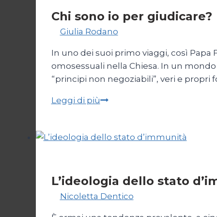
Società
Chi sono io per giudicare?
Di
Giulia Rodano
24 Aprile 2025
In uno dei suoi primo viaggi, così Papa 
omosessuali nella Chiesa. In un mondo 
“principi non negoziabili”, veri e propri 
Chi
Leggi di più
sono
io
per
giudicare?
Società
L’ideologia dello stato d’
Di
Nicoletta Dentico
12 Gennaio 2025