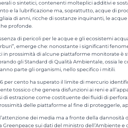
nerali o sintetici, contenenti molteplici additivi e so
ento e la lubrificazione ma, soprattutto, acque di pro
liaia di anni, ricche di sostanze inquinanti, le acqu
che profonde.
’assenza di pericoli per le acque e gli ecosistemi acqu
carburi”, emerge che: nonostante i significanti fenom
 in prossimità di alcune piattaforme monitorate è st
erando gli Standard di Qualità Ambientale, ossia le c
nno parte gli organismi, nello specifico i mitili.
86 per cento ha superato il limite di mercurio identif
ente tossico che genera disfunzioni ai reni e all’ap
i di estrazione come costituente dei fluidi di perfora
 prossimità delle piattaforme al fine di proteggerle, 
o l’attenzione dei media ma a fronte della dannosit
 da Greenpeace sui dati del ministro dell’Ambiente e d