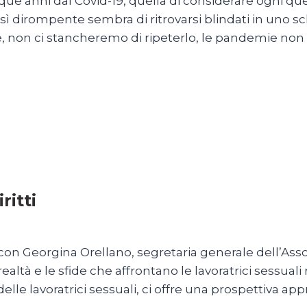
ue anni dal Covid-19, quella di considerare ogni ques
osì dirompente sembra di ritrovarsi blindati in uno
e, non ci stancheremo di ripeterlo, le pandemie non
ritti
a con Georgina Orellano, segretaria generale dell’As
altà e le sfide che affrontano le lavoratrici sessuali
i delle lavoratrici sessuali, ci offre una prospettiva a