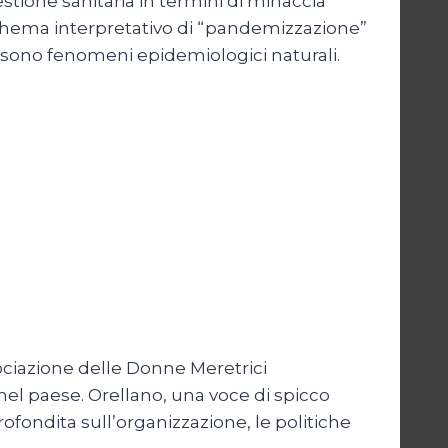
tione sanitaria in termini di minaccia
 schema interpretativo di “pandemizzazione”
 sono fenomeni epidemiologici naturali.
sociazione delle Donne Meretrici
 nel paese. Orellano, una voce di spicco
pprofondita sull’organizzazione, le politiche