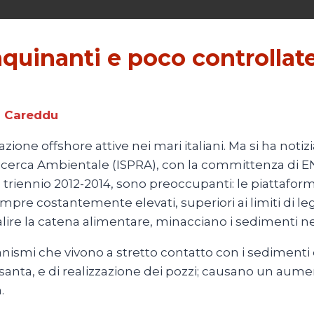
nquinanti e poco controllat
a Careddu
ione offshore attive nei mari italiani. Ma si ha notizi
 Ricerca Ambientale (ISPRA), con la committenza di EN
li al triennio 2012-2014, sono preoccupanti: le piatt
mpre costantemente elevati, superiori ai limiti di l
salire la catena alimentare, minacciano i sedimenti ne
ismi che vivono a stretto contatto con i sedimenti du
ssanta, e di realizzazione dei pozzi; causano un aume
.