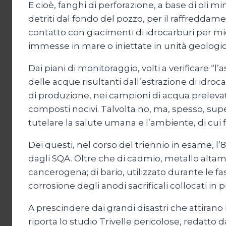
E cioè, fanghi di perforazione, a base di oli mi
detriti dal fondo del pozzo, per il raffreddam
contatto con giacimenti di idrocarburi per mig
immesse in mare o iniettate in unità geologi
Dai piani di monitoraggio, volti a verificare “l
delle acque risultanti dall’estrazione di idro
di produzione, nei campioni di acqua prelevati
composti nocivi. Talvolta no, ma, spesso, sup
tutelare la salute umana e l’ambiente, di cui fa
Dei questi, nel corso del triennio in esame, l’
dagli SQA. Oltre che di cadmio, metallo altam
cancerogena; di bario, utilizzato durante le fas
corrosione degli anodi sacrificali collocati in
A prescindere dai grandi disastri che attiran
riporta lo studio Trivelle pericolose, redatto