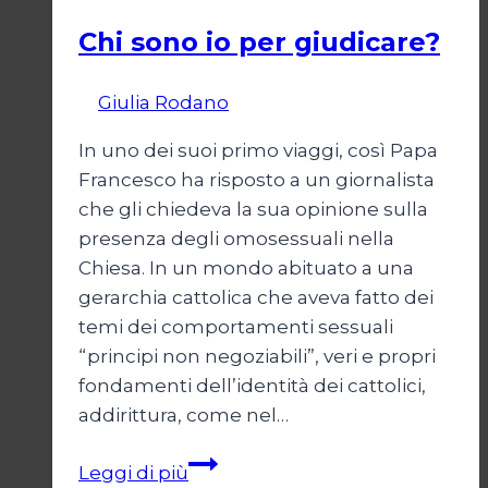
Chi sono io per giudicare?
Di
Giulia Rodano
24 Aprile 2025
In uno dei suoi primo viaggi, così Papa
Francesco ha risposto a un giornalista
che gli chiedeva la sua opinione sulla
presenza degli omosessuali nella
Chiesa. In un mondo abituato a una
gerarchia cattolica che aveva fatto dei
temi dei comportamenti sessuali
“principi non negoziabili”, veri e propri
fondamenti dell’identità dei cattolici,
addirittura, come nel…
Chi
Leggi di più