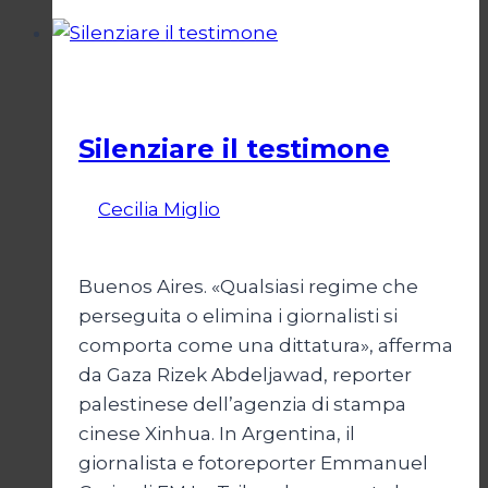
tra
stigma
e
Società
diritti
Silenziare il testimone
Di
Cecilia Miglio
31 Ottobre 2025
27
Febbraio 2026
Buenos Aires. «Qualsiasi regime che
perseguita o elimina i giornalisti si
comporta come una dittatura», afferma
da Gaza Rizek Abdeljawad, reporter
palestinese dell’agenzia di stampa
cinese Xinhua. In Argentina, il
giornalista e fotoreporter Emmanuel