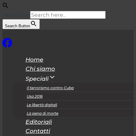
Search for:
Search Button
Salta
al
contenuto
Home
Chi siamo
Speciali
Il terrorismo contro Cuba
Usa 2016
Le libertà digitali
La pena di morte
Editoriali
Contatti