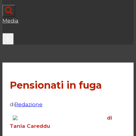
Media
Pensionati in fuga
di
Redazione
di
Tania Careddu