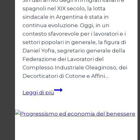
Sin dall’arrivo degli immigrati italiani e
spagnoli nel XIX secolo, la lotta
sindacale in Argentina è stata in
continua evoluzione. Oggi, in un
contesto sfavorevole per i lavoratori e i
settori popolari in generale, la figura di
Daniel Yofra, segretario generale della
Federazione dei Lavoratori del
Complesso Industriale Oleaginoso, dei
Decorticatori di Cotone e Affini…
La
Leggi di più
lotta
sindacale
in
Argentina
Società