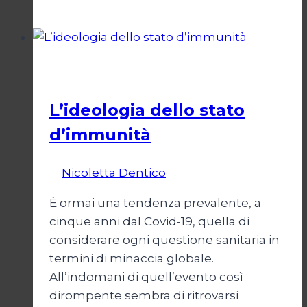
sono
io
per
giudicare?
Società
L’ideologia dello stato
d’immunità
Di
Nicoletta Dentico
12 Gennaio 2025
È ormai una tendenza prevalente, a
cinque anni dal Covid-19, quella di
considerare ogni questione sanitaria in
termini di minaccia globale.
All’indomani di quell’evento così
dirompente sembra di ritrovarsi