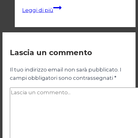
Progressismo
Leggi di più
ed
economia
del
benessere
Lascia un commento
Il tuo indirizzo email non sarà pubblicato.
I
campi obbligatori sono contrassegnati
*