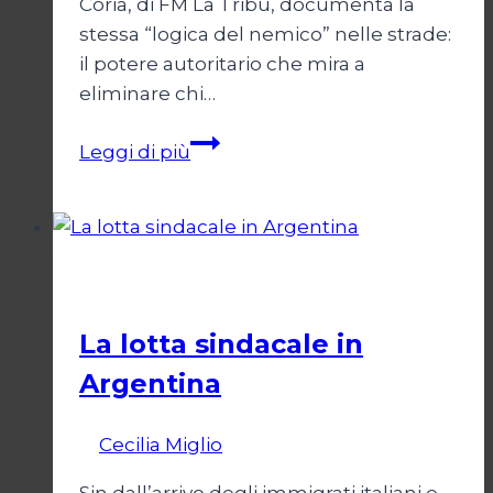
Coria, di FM La Tribu, documenta la
stessa “logica del nemico” nelle strade:
il potere autoritario che mira a
eliminare chi…
Silenziare
Leggi di più
il
testimone
Società
La lotta sindacale in
Argentina
Di
Cecilia Miglio
15 Dicembre 2024